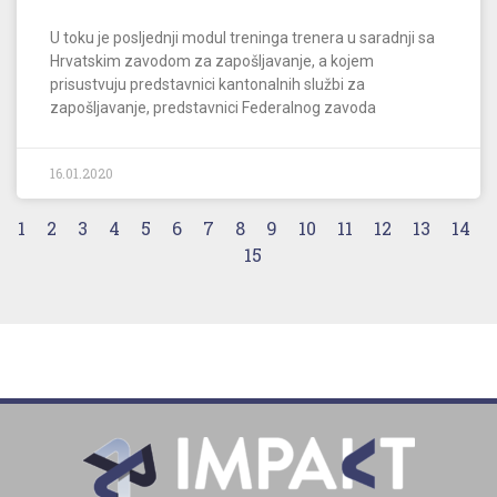
U toku je posljednji modul treninga trenera u saradnji sa
Hrvatskim zavodom za zapošljavanje, a kojem
prisustvuju predstavnici kantonalnih službi za
zapošljavanje, predstavnici Federalnog zavoda
16.01.2020
1
2
3
4
5
6
7
8
9
10
11
12
13
14
15