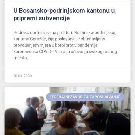
U Bosansko-podrinjskom kantonu u
pripremi subvencije
Podršku obrtnicima na prostoru Bosansko-podrinjskog
kantona Goražde, čije poslovanje je obustavljeno
provođenjem mjera u borbi protiv pandemije
koronavirusa COVID-19, u cilju očuvanja svakog radnog
mjesta,
10.04.2020
FEDERALNI ZAVOD ZA ZAPOŠLJAVANJE