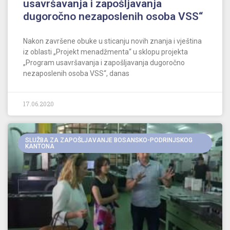
usavršavanja i zapošljavanja
dugoročno nezaposlenih osoba VSS“
Nakon završene obuke u sticanju novih znanja i vještina
iz oblasti „Projekt menadžmenta“ u sklopu projekta
„Program usavršavanja i zapošljavanja dugoročno
nezaposlenih osoba VSS“, danas
17.06.2020
SLUŽBA ZA ZAPOŠLJAVANJE BOSANSKO-PODRINJSKOG
KANTONA