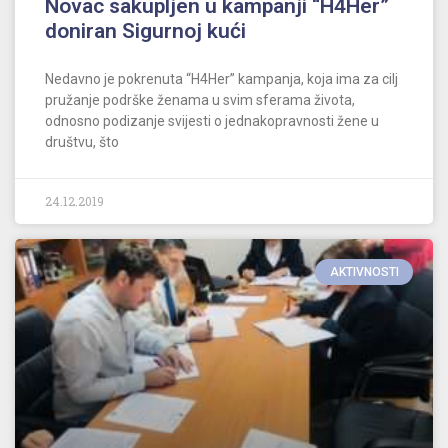
Novac sakupljen u kampanji “H4Her”
doniran Sigurnoj kući
Nedavno je pokrenuta “H4Her” kampanja, koja ima za cilj
pružanje podrške ženama u svim sferama života,
odnosno podizanje svijesti o jednakopravnosti žene u
društvu, što
24.12.2019
AKTIVNOSTI