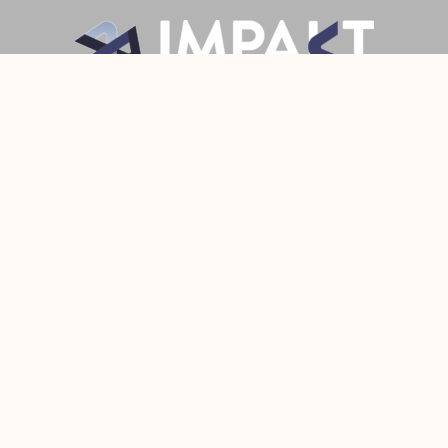
Prijava
Pratite Nas
Made with
by Fixit
© 2022 All Rights Reserved Fixit d.o.o.