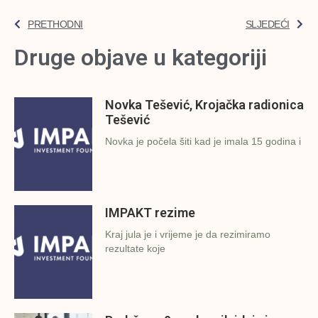
PRETHODNI
SLJEDEĆI
Druge objave u kategoriji
Novka Tešević, Krojačka radionica
Tešević
Novka je počela šiti kad je imala 15 godina i
IMPAKT rezime
Kraj jula je i vrijeme je da rezimiramo
rezultate koje