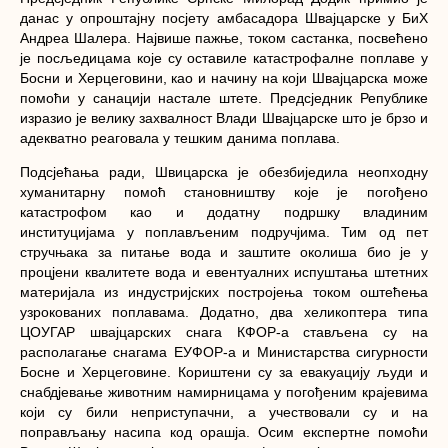
данас у опроштајну посјету амбасадора Швајцарске у БиХ
Андреа Шалера. Највише пажње, током састанка, посвећено
је посљедицама које су оставиле катастрофалне поплаве у
Босни и Херцеговини, као и начину на који Швајцарска може
помоћи у санацији настале штете. Предсједник Републике
изразио је велику захвалност Влади Швајцарске што је брзо и
адекватно реаговала у тешким данима поплава.
Подсјећања ради, Швицарска je обезбиједилa неопходну
хуманитарну помоћ становништву које је погођено
катастрофом као и додатну подршку владиним
институцијама у поплављеним подручјима. Тим од пет
стручњака за питање вода и заштите околиша био је у
процјени квалитете вода и евентуалних испуштања штетних
материјала из индустријских постројења током оштећења
узрокованих поплавама. Додатно, два хеликоптера типа
ЦОУГАР швајцарских снага КФОР-а стављена су на
располагање снагама ЕУФОР-а и Министарства сигурности
Босне и Херцеговине. Кориштени су за евакуацију људи и
снабдјевање животним намирницама у погођеним крајевима
који су били неприступачни, а учествовали су и на
поправљању насипа код орашја. Осим експертне помоћи