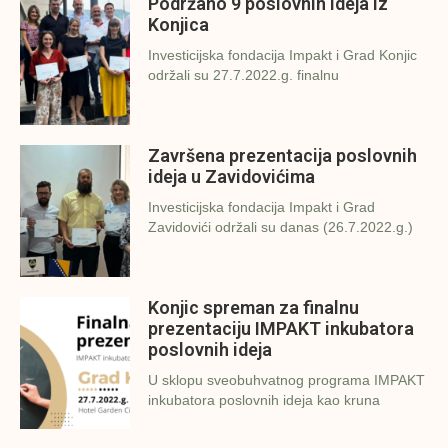
Podržano 9 poslovnih ideja iz
Konjica
Investicijska fondacija Impakt i Grad Konjic
održali su 27.7.2022.g. finalnu
Završena prezentacija poslovnih
ideja u Zavidovićima
Investicijska fondacija Impakt i Grad
Zavidovići održali su danas (26.7.2022.g.)
Konjic spreman za finalnu
prezentaciju IMPAKT inkubatora
poslovnih ideja
U sklopu sveobuhvatnog programa IMPAKT
inkubatora poslovnih ideja kao kruna