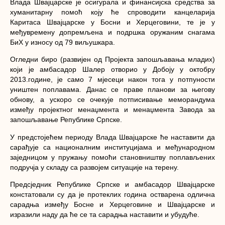
Влада Швајцарске је осигурала и финансијска средства за
хуманитарну помоћ коју ће спроводити канцеларија
Каритаса Швајцарске у Босни и Херцеговини, те је у
међувремену допремљена и подршка оружаним снагама
БиХ у износу од 79 виљушкара.
Огледни биро (развијен од Пројекта запошљавања младих)
који је амбасадор Шалер отворио у Добоју у октобру
2013.године, је само 7 мјесеци након тога у потпуности
уништен поплавама. Данас се праве планови за његову
обнову, а ускоро се очекује потписивање меморандума
између пројектног менаџмента и менаџмента Завода за
запошљавање Републике Српске.
У предстојећем периоду Влада Швајцарске ће наставити да
сарађује са националним институцијама и међународном
заједницом у пружању помоћи становништву поплављених
подручја у складу са развојем ситуације на терену.
Предсједник Републике Српске и амбасадор Швајцарске
констатовали су да је протеклих година остварена одлична
сарадња између Босне и Херцеговине и Швајцарске и
изразили наду да ће се та сарадња наставити и убудуће.