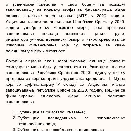
и планирана средства у свом буџету за подршку
запошљавању, да поднесу захтјев за финансирање мјера
активне политике запошљавања (АПЗ) у 2020. години.
Акционим планом запошљавања Репоблике Српске у 2020.
години утврђене су конкретне мјере, шест програма
запошљавања, носиоци активности, циљне групе,
индикатори учинка, временски оквир и износ средстава са
изворима финансирања која су потребна за сваку
појединачну мјеру и активност.
Локални акциони план запошљавања јединице локалне
самоуправе мора бити у сагласности са Акционим планом
запошљавања Републике Српске за 2020. годину у дијелу
програма за које се тражи удруживање средстава. 1. Мјере
које се суфинансирају У складу са Акционим планом
запошљавања Републике Српске за 2020. годину, вршиће се
финансирање сљедећих мјера активне политике
запошљавања:
Субвенције за самозапошљавање;
Субвенције послодавцима за запошљавање
незапослених лица;
Субвенције за оспособљавање приправника;