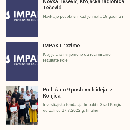
Novka Tešević, Krojačka radionica
Tešević
Novka je počela šiti kad je imala 15 godina i
IMPAKT rezime
Kraj jula je i vrijeme je da rezimiramo
rezultate koje
Podržano 9 poslovnih ideja iz
Konjica
Investicijska fondacija Impakt i Grad Konjic
održali su 27.7.2022.g. finalnu