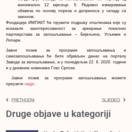
минимално 12 мјесеци. 5. Редовно измиривање
обавеза по основу пореза и доприноса у складу са
законом.
Фондација ИМПАКТ ће пружити подршку општинама које су
исказале заинтересованост за креирање локалних
партнерстава за запошљавање – Бијељина, Угљевик и
Лопаре.
Јавни позив за програме запошљавања и
самозапошљавања ће бити објављен данас на порталу
Завода за запошљавање, а у понедјељак 22. 6. 2020. године
и у дневним новинама Глас Српске.
Јавни позив за програме запошљавања можете
преузети
овдје.
PRETHODNI
SLJEDEĆI
Druge objave u kategoriji