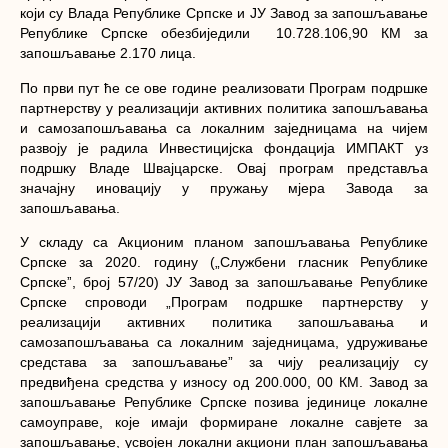
који су Влада Републике Српске и ЈУ Завод за запошљавање
Републике Српске обезбиједили 10.728.106,90 КМ за
запошљавање 2.170 лица.
По први пут ће се ове године реализовати Програм подршке
партнерству у реализацији активних политика запошљавања
и самозапошљавања са локалним заједницама на чијем
развоју је радила Инвестицијска фондација ИМПАКТ уз
подршку Владе Швајцарске. Овај програм представља
значајну иновацију у пружању мјера Завода за
запошљавања.
У складу са Акционим планом запошљавања Републике
Српске за 2020. годину („Службени гласник Републике
Српскеˮ, број 57/20) ЈУ Завод за запошљавање Републике
Српске спроводи „Програм подршке партнeрству у
реализацији активних политика запошљавања и
самозапошљавања са локалним заједницама, удруживање
средстава за запошљавање” за чију реализацију су
предвиђена средства у износу од 200.000, 00 КМ. Завод за
запошљавање Републике Српске позива јединице локалне
самоуправе, које имаји формиране локалне савјете за
запошљавање, усвојен локални акциони план запошљавања