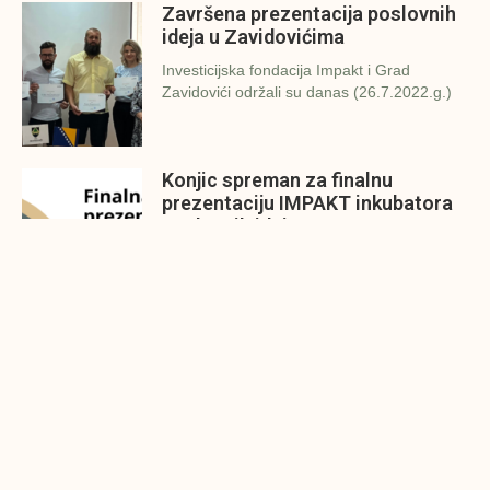
Završena prezentacija poslovnih
ideja u Zavidovićima
Investicijska fondacija Impakt i Grad
Zavidovići održali su danas (26.7.2022.g.)
Konjic spreman za finalnu
prezentaciju IMPAKT inkubatora
poslovnih ideja
U sklopu sveobuhvatnog programa IMPAKT
inkubatora poslovnih ideja kao kruna
Finalna prezentacija IMPAKT
inkubatora poslovnih ideja
Zavidovići
Zatvaramo još jedan ciklus IMPAKT
inkubatora u Zavidovićima i to