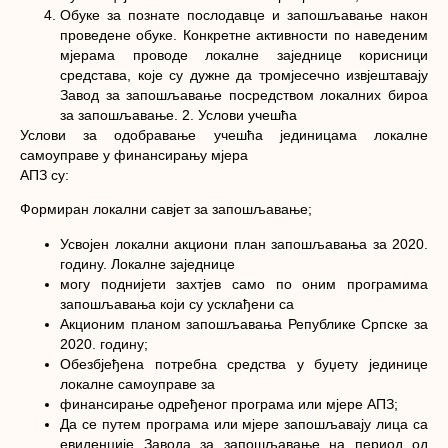
Обуке за познате послодавце и запошљавање након
проведене обуке. Конкретне активности по наведеним
мјерама проводе локалне заједнице корисници
средстава, које су дужне да тромјесечно извјештавају
Завод за запошљавање посредством локалних бироа
за запошљавање. 2. Услови учешћа
Услови за одобравање учешћа јединицама локалне
самоуправе у финансирању мјера
АПЗ су:
Формиран локални савјет за запошљавање;
Усвојен локални акциони план запошљавања за 2020.
годину. Локалне заједнице
могу поднијети захтјев само по оним програмима
запошљавања који су усклађени са
Акционим планом запошљавања Републике Српске за
2020. годину;
Обезбјеђена потребна средства у буџету јединице
локалне самоуправе за
финансирање одређеног програма или мјере АПЗ;
Да се путем програма или мјере запошљавају лица са
евиденције Завода за запошљавање на период од