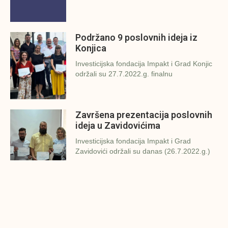
Podržano 9 poslovnih ideja iz
Konjica
Investicijska fondacija Impakt i Grad Konjic
održali su 27.7.2022.g. finalnu
Završena prezentacija poslovnih
ideja u Zavidovićima
Investicijska fondacija Impakt i Grad
Zavidovići održali su danas (26.7.2022.g.)
Konjic spreman za finalnu
prezentaciju IMPAKT inkubatora
poslovnih ideja