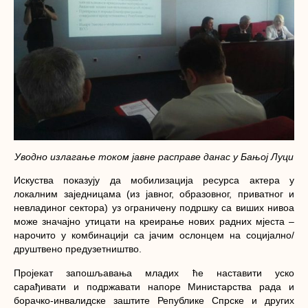
Уводно излагање током јавне расправе данас у Бањој Луци
Искуства показују да мобилизација ресурса актера у
локалним заједницама (из јавног, образовног, приватног и
невладиног сектора) уз ограничену подршку са виших нивоа
може значајно утицати на креирање нових радних мјеста –
нарочито у комбинацији са јачим ослонцем на социјално/
друштвено предузетништво.
Пројекат запошљавања младих ће наставити уско
сарађивати и подржавати напоре Министарства рада и
борачко-инвалидске заштите Републике Спрске и других