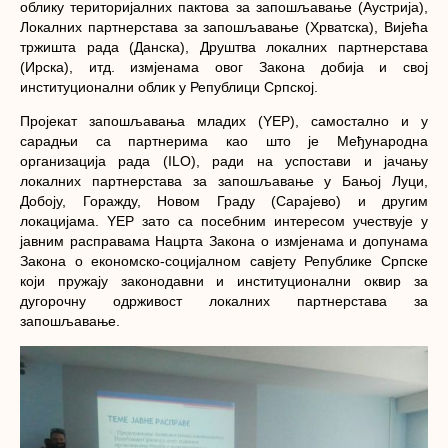
облику територијалних пактова за запошљавање (Аустрија),
Локалних партнерстава за запошљавање (Хрватска), Вијећа
тржишта рада (Данска), Друштва локалних партнерстава
(Ирска), итд. измјенама овог Закона добија и свој
институционални облик у Републици Српској.
Пројекат запошљавања младих (YEP), сaмостално и у
сарадњи са партнерима као што je Међународна
организација рада (ILO), ради на успостави и јачању
локалних партнерстава за запошљавање у Бањој Луци,
Добоју, Горажду, Новом Граду (Сарајево) и другим
локацијама. YEP зато са посебним интересом учествује у
јавним расправама Нацрта Закона о измјенама и допунама
Закона о економско-социјалном савјету Републике Српске
који пружају законодавни и институционални оквир за
дугорочну одрживост локалних партнерстава за
запошљавање.