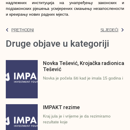
надлежних институција на унапређењу законских и
подзаконских рјешења усмјерених смањењу незапослености
и креирању нових радних мјеста.
PRETHODNI
SLJEDEĆI
Druge objave u kategoriji
Novka Tešević, Krojačka radionica
Tešević
Novka je počela šiti kad je imala 15 godina i
IMPAKT rezime
Kraj jula je i vrijeme je da rezimiramo
rezultate koje