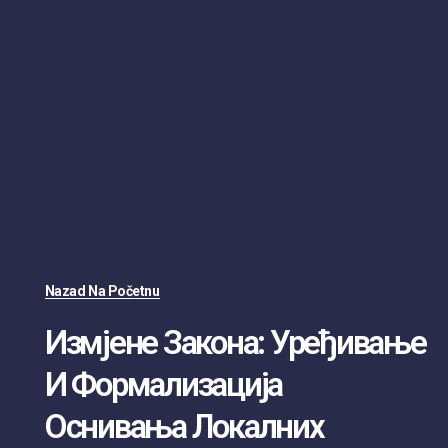
Nazad Na Početnu
Измјене Закона: Уређивање
И Формализација
Оснивања Локалних