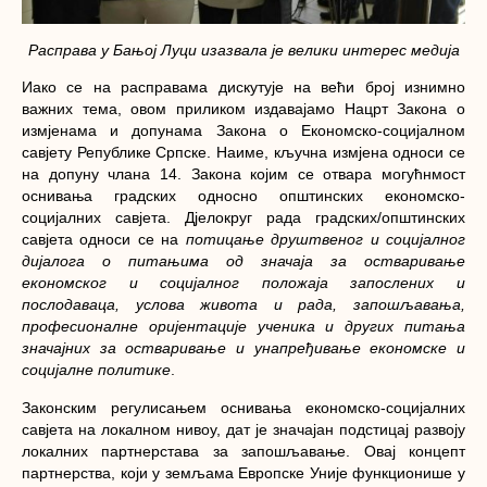
Расправа у Бањој Луци изазвала је велики интерес медија
Иако се на расправама дискутује на већи број изнимно
важних тема, овом приликом издавајамо
Нацрт Закона о
измјенама и допунама Закона о Економско-социјалном
савјету Републике Српске
. Наиме, кључна измјена односи се
на допуну члана 14. Закона којим се отвара
могућнмост
оснивања градских односно општинских економско-
социјалних савјета
. Дјелокруг рада градских/општинских
савјета односи се на
потицање друштвеног и социјалног
дијалога о питањима од значаја за остваривање
економског и социјалног положаја запослених и
послодаваца, услова живота и рада, запошљавања,
професионалне оријентације ученика и других питања
значајних за остваривање и унапређивање економске и
социјалне политике
.
Законским регулисањем оснивања економско-социјалних
савјета на локалном нивоу, дат је значајан подстицај развоју
локалних партнерстава за запошљавање
. Овај концепт
партнерства, који у земљама Европске Уније функционише у