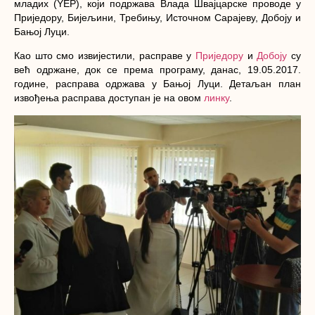
младих (YEP)
, који подржава Влада Швајцарске проводе у
Приједору, Бијељини, Требињу, Источном Сарајеву, Добоју и
Бањој Луци.
Као што смо извијестили, расправе у
Приједору
и
Добоју
су
већ одржане, док се према програму, данас, 19.05.2017.
године, расправа одржава у Бањој Луци. Детаљан план
извођења расправа доступан је на овом
линку
.