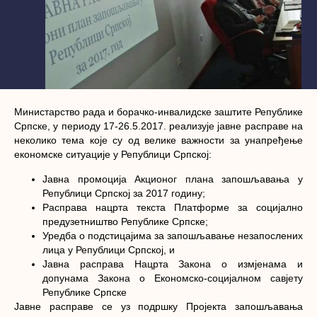
Министарство рада и борачко-инвалидске заштите Републике
Српске, у периоду 17-26.5.2017. реализује јавне расправе на
неколико тема које су од велике важности за унапређење
економске ситуације у Републици Српској:
Јавна промоција Акционог плана запошљавања у
Републици Српској за 2017 годину;
Расправа нацрта текста Платформе за социјално
предузетништво Републике Српске;
Уредба о подстицајима за запошљавање незапослених
лица у Републици Српској, и
Јавна расправа Нацрта Закона о измјенама и
допунама Закона о Економско-социјалном савјету
Републике Српске
Јавне расправе се уз подршку
Пројекта запошљавања