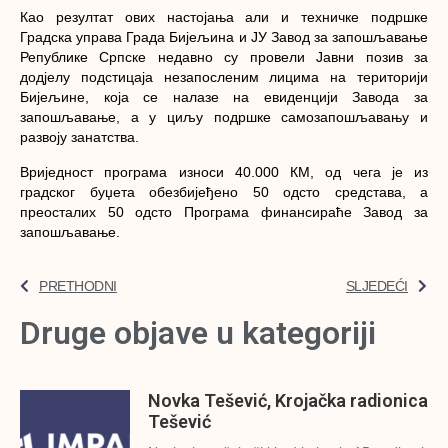
Као резултат ових настојања али и техничке подршке
Градска управа Града Бијељина и ЈУ Завод за запошљавање
Републике Српске недавно су провели Јавни позив за
додјелу подстицаја незапосленим лицима на територији
Бијељине, која се налазе на евиденцији Завода за
запошљавање, а у циљу подршке самозапошљавању и
развоју занатства.
Вриједност програма износи 40.000 КМ, од чега је из
градског буџета обезбијеђено 50 одсто средстава, а
преосталих 50 одсто Програма финансираће Завод за
запошљавање.
PRETHODNI
SLJEDEĆI
Druge objave u kategoriji
Novka Tešević, Krojačka radionica
Tešević