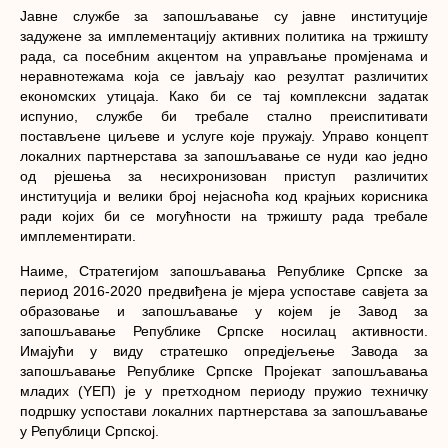
Јавне службе за запошљавање су јавне институције
задужене за имплементацију активних политика на тржишту
рада, са посебним акцентом на управљање промјенама и
неравнотежама која се јављају као резултат различитих
економских утицаја. Како би се тај комплексни задатак
испунио, службе би требале стално преиспитивати
постављене циљеве и услуге које пружају. Управо концепт
локалних партнерстава за запошљавање се нуди као једно
од рјешења за несихронизован приступ различитих
институција и велики број нејасноћа код крајњих корисника
ради којих би се могућности на тржишту рада требале
имплементирати.
Наиме, Стратегијом запошљавања Републике Српске за
период 2016-2020 предвиђена је мјера успоставе савјета за
образовање и запошљавање у којем је Завод за
запошљавање Републике Српске носилац активности.
Имајући у виду стратешко опредјељење Завода за
запошљавање Републике Српске Пројекат запошљавања
младих (YЕП) је у претходном периоду пружио техничку
подршку успостави локалних партнерстава за запошљавање
у Републици Српској.