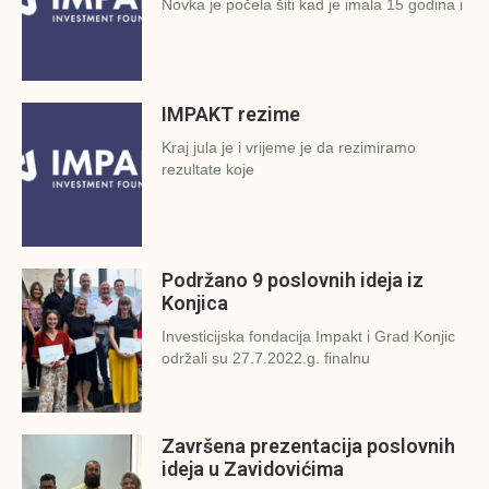
Novka je počela šiti kad je imala 15 godina i
IMPAKT rezime
Kraj jula je i vrijeme je da rezimiramo
rezultate koje
Podržano 9 poslovnih ideja iz
Konjica
Investicijska fondacija Impakt i Grad Konjic
održali su 27.7.2022.g. finalnu
Završena prezentacija poslovnih
ideja u Zavidovićima