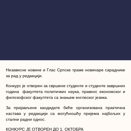
Независне новине и Глас Српске траже новинаре сараднике
за рад у редакцији.
Конкурс је отворен за свршене студенте и студенте завршних
година факултета политичких наука, правног, економског и
филозофског факултета са знањем енглеског језика.
За пријављене кандидате биће организована практична
настава у редакцији са могућношћу пријема најбољих у
стални радни однос.
КОНКУРС ЈЕ ОТВОРЕН ДО 1. ОКТОБРА