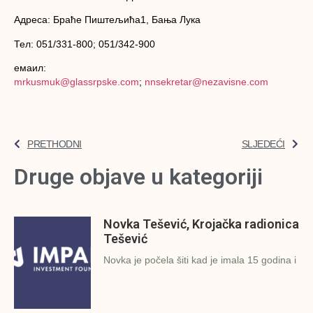
Адреса: Браће Пиштељића1, Бања Лука
Тел: 051/331-800; 051/342-900
емаил:
mrkusmuk@glassrpske.com
;
nnsekretar@nezavisne.com
PRETHODNI
SLJEDEĆI
Druge objave u kategoriji
Novka Tešević, Krojačka radionica
Tešević
Novka je počela šiti kad je imala 15 godina i