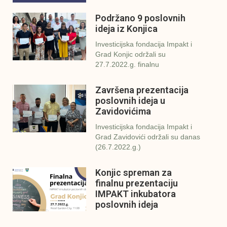
Podržano 9 poslovnih
ideja iz Konjica
Investicijska fondacija Impakt i
Grad Konjic održali su
27.7.2022.g. finalnu
Završena prezentacija
poslovnih ideja u
Zavidovićima
Investicijska fondacija Impakt i
Grad Zavidovići održali su danas
(26.7.2022.g.)
Konjic spreman za
finalnu prezentaciju
IMPAKT inkubatora
poslovnih ideja
U sklopu sveobuhvatnog