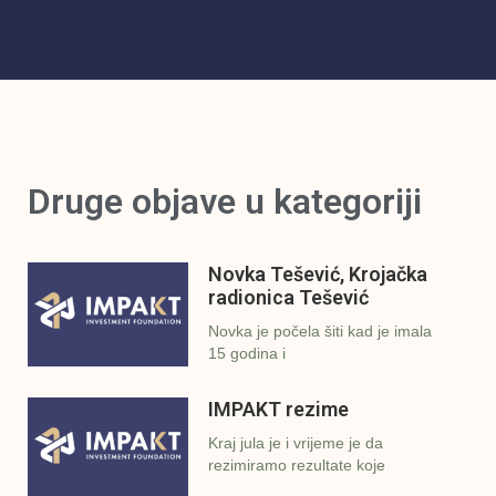
Druge objave u kategoriji
Novka Tešević, Krojačka
radionica Tešević
Novka je počela šiti kad je imala
15 godina i
IMPAKT rezime
Kraj jula je i vrijeme je da
rezimiramo rezultate koje