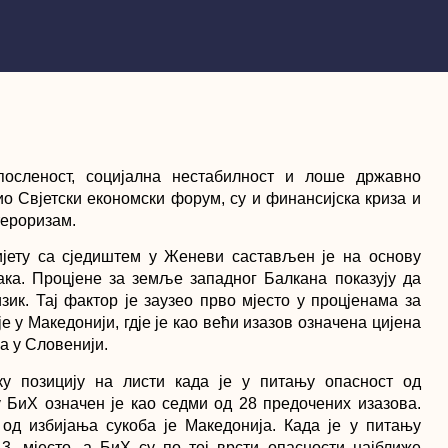
посленост, социјална нестабилност и лоше државно
ио Свјетски економски форум, су и финансијска криза и
тероризам.
вијету са сједиштем у Женеви састављен је на основу
њака. Процјене за земље западног Балкана показују да
ик. Тај фактор је заузео прво мјесто у процјенама за
је у Македонији, гдје је као већи изазов означена цијена
а у Словенији.
у позицију на листи када је у питању опасност од
 БиХ означен је као седми од 28 предочених изазова.
 од избијања сукоба је Македонија. Када је у питању
13. мјесто, а БиХ су по тој врсти опасности најближе