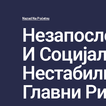
Nazad Na Početnu
Незапосл
И Соција
Нестабил
Главни Р