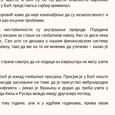
 у БиХ представља сајбер криминал.
овић каже да није изненађење да су незапосленост и
и као кључни проблеми.
е нестабилности су унутрашње природе. Поједини
 везани за стање на глобалном нивоу. Ако се деси нека
нас. Све што се дешава у нашем финансијском систему
воу, тако да ми на то не можемо да утичемо – казао је
тране сматра да се подаци из извјештаја не могу узети
БиХ је изнад глобалног просјека. Просјек је у БиХ нешто
расуде засноване на томе да је присуство међународне
нфликта – рекао је Врањеш и додао да треба узети у
да Кина и Русија можда имају другачији поглед.
у току године, али и у идућим годинама, према овом
не миграције. Власти би, како је наведено, требало да
предњаче могући банкроти, кризе држава, међудржавни