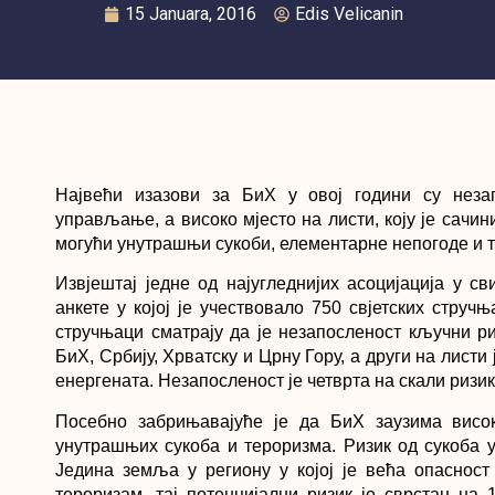
15 Januara, 2016
Edis Velicanin
Највећи изазови за БиХ у овој години су неза
управљање, а високо мјесто на листи, коју је сачин
могући унутрашњи сукоби, елементарне непогоде и 
Извјештај једне од најугледнијих асоцијација у с
анкете у којој је учествовало 750 свјетских струч
стручњаци сматрају да је незапосленост кључни риз
БиХ, Србију, Хрватску и Црну Гору, а други на листи 
енергената. Незапосленост је четврта на скали ризик
Посебно забрињавајуће је да БиХ заузима висок
унутрашњих сукоба и тероризма. Ризик од сукоба у
Једина земља у региону у којој је већа опасност
тероризам, тај потенцијални ризик је сврстан на 