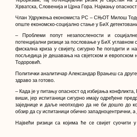
Хрватска, Словенија и Црна Гора. Најмању опасност
Члан Удружења економиста РС – СЊОТ Милош Тодор
опште економско-социјално стање у БиХ детектован
– Проблеми попут незапослености и социјалн
потенцијални ризици за пословање у БиХ углавном су
фискална криза у свијету, сигурно ће погодити и 
посљедица је дешавања на свјетском и европском ни
Тодоровић.
Политички аналитичар Александар Врањеш са друге с
здраво за готово.
– Када је у питању опасност од избијања конфликта, 
виши, јер испитаници сигурно имају одређене пред
заједнице и даље неопходно да не би дошло до ко
обзир да су испитаници обично западноцентрични, а 
Највећи ризици са којима ће се свијет суочити 
извјештају, су климатске промјене и велике присил
воде рачуна о и другим опасностима међу којима 