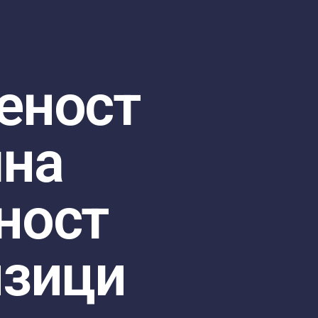
еност
лна
ност
изици