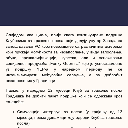
Слиједом два циља, прије свега континуиране подршке
Клубовима за тражење посла
, који делују унутар
Завода за
запошљавање РС
кроз повезивање са различитим актерима
који пружају могућности за незапослене, у виду запослења,
обуке, преквалификације, курсева, али и оснаживања
социјалног предузећа „Funky Guerrilla“ које је успостављено
уз подршку YЕP-а у наредном периоду ће се
интензивизирати међусобна сарадња, а за добробит
незапослених у Градишци.
Наиме, у наредних 12 мјесеци Клуб за тражење посла
Градишка ће добити пакет подршке који се одражава кроз
сљедеће:
Симулације интервјуа за посао (у трајању од 12
мјесеци, према динамици коју одреди Клуб за тражење
посла)