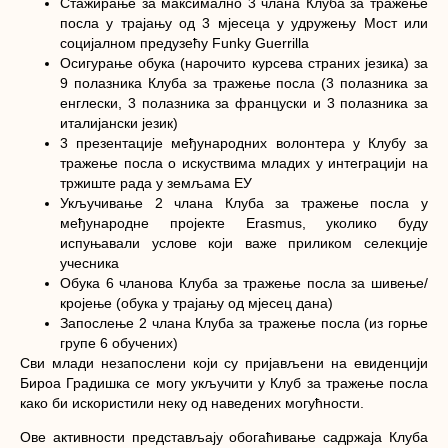
Стажирање за максимално 3 члана Клуба за тражење
посла у трајању од 3 мјесеца у удружењу Мост или
социјалном предузећу Funky Guerrilla
Осигурање обука (нарочито курсева страних језика) за
9 полазника Клуба за тражење посла (3 полазника за
енглески, 3 полазника за француски и 3 полазника за
италијански језик)
3 презентације међународних волонтера у Клубу за
тражење посла о искуствима младих у интеграцији на
тржиште рада у земљама ЕУ
Укључивање 2 члана Клуба за тражење посла у
међународне пројекте Еrasmus, уколико буду
испуњавали услове који важе приликом селекције
учесника
Обука 6 чланова Клуба за тражење посла за шивење/
кројење (обука у трајању од мјесец дана)
Запослење 2 члана Клуба за тражење посла (из горње
групе 6 обучених)
Сви млади незапослени који су пријављени на евиденцији
Бироа Градишка се могу укључити у Клуб за тражење посла
како би искористили неку од наведених могућности.
Ове активности представљају обогаћивање садржаја Клуба