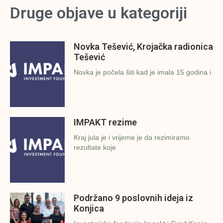
Druge objave u kategoriji
Novka Tešević, Krojačka radionica
Tešević
Novka je počela šiti kad je imala 15 godina i
IMPAKT rezime
Kraj jula je i vrijeme je da rezimiramo
rezultate koje
Podržano 9 poslovnih ideja iz
Konjica