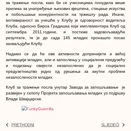
за тражење посла, како би се учесницима понудила више
прилика за унапређење њихових вјештина, стицање искуства
и побољшање конкурентности на тржишту рада. Иначе,
мотивираност за учешће у Клубу је одговорност водитеља
Клуба, односно Бироа Градишка који имплементира Клуб од
септембра 2011.године, и постиже задовољавајуће
резултате, те је до сада
145 младих пронашло посао
захваљујући Клубу.
Надамо се да ће ове активности допринијети и већој
активацији младих, али и запослењу у социјалном предузећу
и подизању свијести незапослених да је социјално
предузетништво једно од рјешења за акутни проблем
незапослености младих.
Клуб за тражење посла унутар Завода за запошљавање је
развијен у склопу Пројекта запошљавања младих уз подршку
Владе Швајцарске.
PRETHODNI
SLJEDEĆI