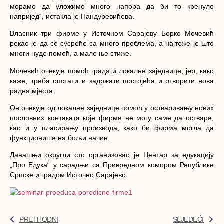
морамо да уложимо много напора да би то кренуло
напријед“
, истакла је Пандуревићева.
Власник три фирме у Источном Сарајеву Борко Мочевић
рекао је да се сусреће са много проблема, а најтеже је што
многи нуде помоћ, а мало ње стиже.
Мочевић очекује помоћ града и локалне заједнице, јер, како
каже, треба опстати и задржати постојећа и отворити нова
радна мјеста.
Он очекује од локалне заједнице помоћ у остваривању нових
пословних контаката које фирме не могу саме да остваре,
као и у пласирању производа, како би фирма могла да
функционише на бољи начин.
Данашњи округли сто организовао је Центар за едукацију
„Про Едука“ у сарадњи са Привредном комором Републике
Српске и градом Источно Сарајево.
PRETHODNI
SLJEDEĆI