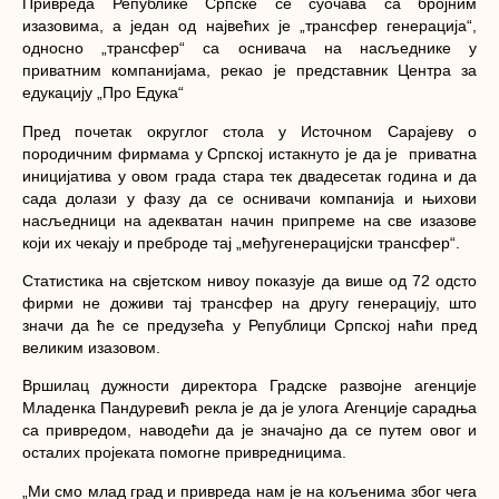
Привреда Републике Српске се суочава са бројним
изазовима, а један од највећих је „трансфер генерација“,
односно „трансфер“ са оснивача на насљеднике у
приватним компанијама, рекао је представник Центра за
едукацију „Про Едука“
Пред почетак округлог стола у Источном Сарајеву о
породичним фирмама у Српској истакнуто је да је приватна
иницијатива у овом града стара тек двадесетак година и да
сада долази у фазу да се оснивачи компанија и њихови
насљедници на адекватан начин припреме на све изазове
који их чекају и преброде тај „међугенерацијски трансфер“.
Статистика на свјетском нивоу показује да више од 72 одсто
фирми не доживи тај трансфер на другу генерацију, што
значи да ће се предузећа у Републици Српској наћи пред
великим изазовом.
Вршилац дужности директора Градске развојне агенције
Младенка Пандуревић рекла је да је улога Агенције сарадња
са привредом, наводећи да је значајно да се путем овог и
осталих пројеката помогне привредницима.
„Ми смо млад град и привреда нам је на кољенима због чега