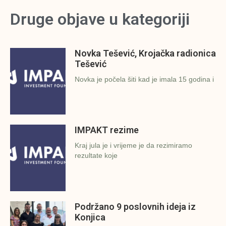
Druge objave u kategoriji
Novka Tešević, Krojačka radionica
Tešević
Novka je počela šiti kad je imala 15 godina i
IMPAKT rezime
Kraj jula je i vrijeme je da rezimiramo
rezultate koje
Podržano 9 poslovnih ideja iz
Konjica