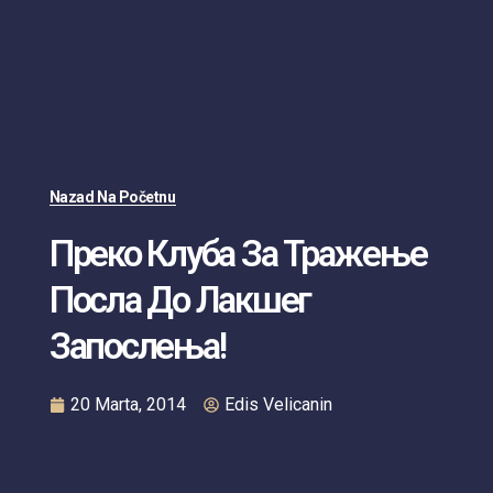
Nazad Na Početnu
Преко Клуба За Тражење
Посла До Лакшег
Запослења!
20 Marta, 2014
Edis Velicanin