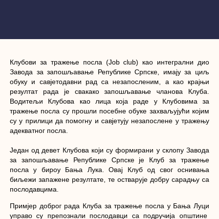
Клубови за тражење посла (Job club) као интегрални дио
Завода за запошљавање Републике Српске, имају за циљ
обуку и савјетодавни рад са незапосленим, а као крајњи
резултат рада је свакако запошљавање чланова Клуба.
Водитељи Клубова као лица која раде у Клубовима за
тражење посла су прошли посебне обуке захваљујући којим
су у прилици да помогну и савјетују незапослене у тражењу
адекватног посла.
Један од девет Клубова који су формирани у склопу Завода
за запошљавање Републике Српске је Клуб за тражење
посла у бироу
Бања Лука
. Овај Клуб од свог оснивања
биљежи запажене резултате, те
остварује добру сарадњу са
послодавцима.
Примјер доброг рада Клуба за тражење посла у
Бања Луци
управо су препознали послодавци са подручија општине