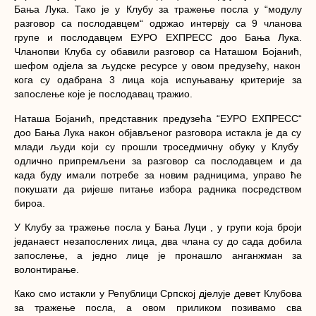
Бања Лука
.
Тако је
у Клубу за тражење посла у
“м
одулу
р
азговор са послодавцем
“
одржа
о
интервју са
9 чланова
групе и
послодавцем ЕУРО ЕXПРЕСС доо Бања Лука
.
Чланопви Клуба су обавили разговор са
Наташ
ом
Бојанић
,
шеф
ом
одјела за људске ресурсе у овом предузећу
, након
кога су одабрана
3 лица која испуњавању критерије за
запослење
које је послодавац тражио
.
Наташа Бојанић, представник предузећа “
ЕУРО ЕXПРЕСС
“
доо Бања Лука
након објављеног разговора истакла је да су
млади људи
који су прошли троседмичну обуку у Клубу
одлично припремљени за разговор са послодавцем
и да
када буду
имали потребе за новим радницима
,
управо ће
покушати да ријеше питање избора радника посредством
бироа.
У Клубу за тражење посла у Бања Луци , у групи која броји
једанаест незапослених лица, два члана су до сада добила
запослење, а
једно лице је пронашло анганжман за
волонтирање
.
Како смо истакли у Републици Српској дјелује девет Клубова
за тражење посла, а овом приликом позивамо сва