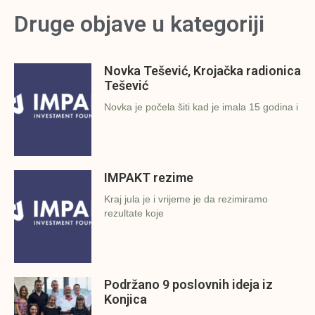
Druge objave u kategoriji
Novka Tešević, Krojačka radionica
Tešević
Novka je počela šiti kad je imala 15 godina i
IMPAKT rezime
Kraj jula je i vrijeme je da rezimiramo
rezultate koje
Podržano 9 poslovnih ideja iz
Konjica