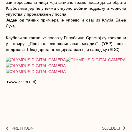
заинтересована лица која активно траже посао да се обрате
Клубовима јер ће у њима сигурно добити подршку и корисна
упутства у проналажењу посла.
Ј
едан од таквих примјера је управо и овај из Клуба
Бања
Лука
.
Клубови за тражење посла у Републици Српској су креирани
у оквиру „Пројекта запошљавања младих“ (YEP), којег
подржава Швајцарска агенција за развој и сарадњу (SDC).
(
www.zzzrs.net)
PRETHODNI
SLJEDEĆI