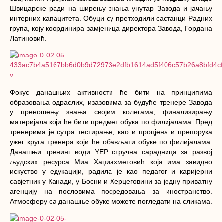
Швицарске ради на ширењу знања унутар Завода и јачању
интерних капацитета. Обуци су претходили састанци Радних
група, коју координира замјеница директора Завода, Гордана
Латиновић.
Фокус данашњих активности ће бити на принципима
образовања одраслих, изазовима за будуће тренере Завода
у преношењу знања својим колегама, финализирању
материјала који ће бити предмет обука по филијалама. Пред
тренерима је сутра тестирање, као и процјена и препорука
ужег круга тренера који ће обављати обуке по филијалама.
Данашњи тренинг води YЕP стручна сарадница за развој
људских ресурса Миа Хаџиахметовић која има завидно
искуство у едукацији, радила је као педагог и каријерни
савјетник у Канади, у Босни и Херцеговини за једну приватну
агенцију на пословима посредовања за иностранство.
Атмосферу са данашње обуке можете погледати на сликама.