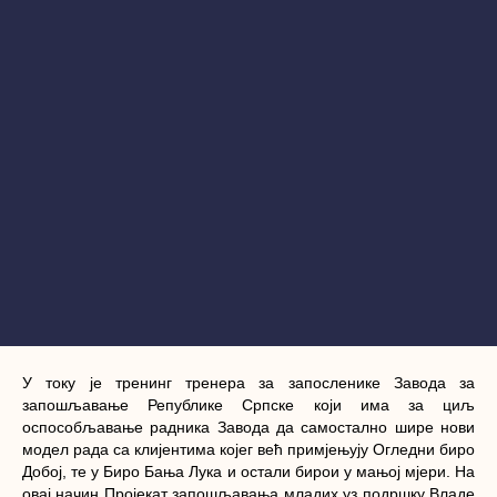
У току је тренинг тренера за запосленике Завода за
запошљавање Републике Српске који има за циљ
оспособљавање радника Завода да самостално шире нови
модел рада са клијентима којег већ примјењују Огледни биро
Добој, те у Биро Бања Лука и остали бирои у мањој мјери. На
овај начин Пројекат запошљавања младих уз подршку Владе