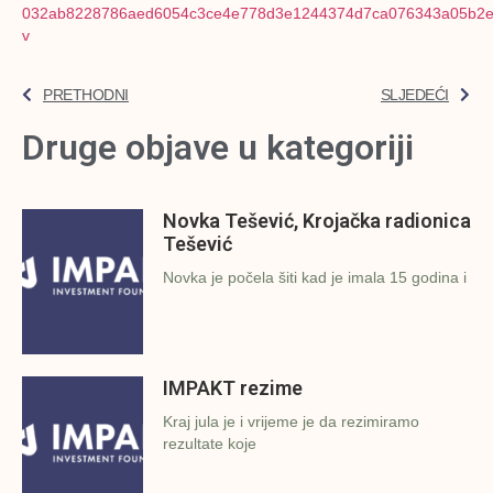
PRETHODNI
SLJEDEĆI
Druge objave u kategoriji
Novka Tešević, Krojačka radionica
Tešević
Novka je počela šiti kad je imala 15 godina i
IMPAKT rezime
Kraj jula je i vrijeme je da rezimiramo
rezultate koje