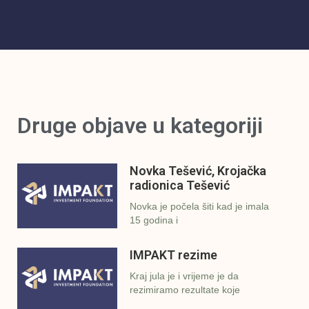
Druge objave u kategoriji
Novka Tešević, Krojačka
radionica Tešević
Novka je počela šiti kad je imala
15 godina i
IMPAKT rezime
Kraj jula je i vrijeme je da
rezimiramo rezultate koje