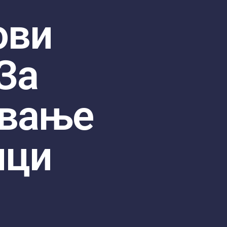
ови
За
вање
ици