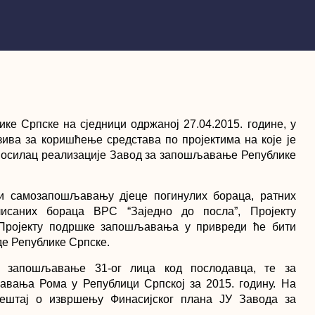
е Српске на сједници одржаној 27.04.2015. године, у
ива за коришћење средстава по пројектима на које је
е носилац реализације Завод за запошљавање Републике
и самозапошљавању дјеце погинулих бораца, ратних
исаних бораца ВРС “Заједно до посла”, Пројекту
Пројекту подршке запошљавања у привреди ће бити
де Републике Српске.
а запошљавање 31-ог лица код послодавца, те за
вања Рома у Републици Српској за 2015. годину. На
вјештај о извршењу Финасијског плана ЈУ Завода за