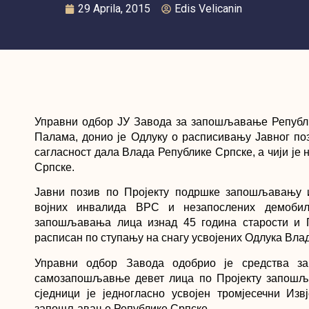
29 Aprila, 2015
Edis Velicanin
Управни одбор ЈУ Завода за запошљавање Републик
Палама, донио је Одлуку о расписивању Јавног поз
сагласност дала Влада Републике Српске, а чији ј
Српске.
Јавни позив по Пројекту подршке запошљавању 
војних инвалида ВРС и незапослених демобил
запошљавања лица изнад 45 година старости и 
расписан по ступању на снагу усвојених Одлука Вла
Управни одбор Завода одобрио је средства з
самозапошљавње девет лица по Пројекту запошља
сједници је једногласно усвојен тромјесечни Из
запошљавање Републике Српске.