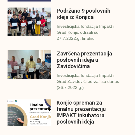
Podržano 9 poslovnih
ideja iz Konjica
Investicijska fondacija Impakt i
Grad Konjic održali su
27.7.2022.g. finalnu
Završena prezentacija
poslovnih ideja u
Zavidovićima
Investicijska fondacija Impakt i
Grad Zavidovići održali su danas
(26.7.2022.g.)
Konjic spreman za
finalnu prezentaciju
IMPAKT inkubatora
poslovnih ideja
U sklopu sveobuhvatnog