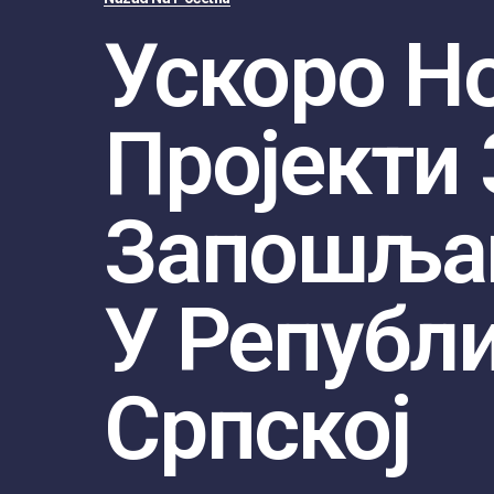
Ускоро Н
Пројекти 
Запошља
У Републ
Српској