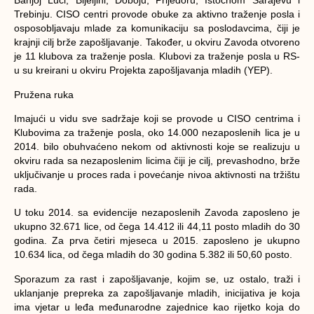
Banjoj Luci, Bijeljini, Doboju, Prijedoru, Istočnom Sarajevu i
Trebinju. CISO centri provode obuke za aktivno traženje posla i
osposobljavaju mlade za komunikaciju sa poslodavcima, čiji je
krajnji cilj brže zapošljavanje. Također, u okviru Zavoda otvoreno
je 11 klubova za traženje posla. Klubovi za traženje posla u RS-
u su kreirani u okviru Projekta zapošljavanja mladih (YEP).
Pružena ruka
Imajući u vidu sve sadržaje koji se provode u CISO centrima i
Klubovima za traženje posla, oko 14.000 nezaposlenih lica je u
2014. bilo obuhvaćeno nekom od aktivnosti koje se realizuju u
okviru rada sa nezaposlenim licima čiji je cilj, prevashodno, brže
uključivanje u proces rada i povećanje nivoa aktivnosti na tržištu
rada.
U toku 2014. sa evidencije nezaposlenih Zavoda zaposleno je
ukupno 32.671 lice, od čega 14.412 ili 44,11 posto mladih do 30
godina. Za prva četiri mjeseca u 2015. zaposleno je ukupno
10.634 lica, od čega mladih do 30 godina 5.382 ili 50,60 posto.
Sporazum za rast i zapošljavanje, kojim se, uz ostalo, traži i
uklanjanje prepreka za zapošljavanje mladih, inicijativa je koja
ima vjetar u leđa međunarodne zajednice kao rijetko koja do