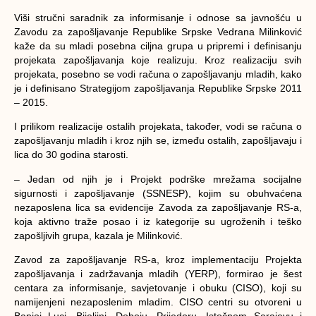
Viši stručni saradnik za informisanje i odnose sa javnošću u
Zavodu za zapošljavanje Republike Srpske Vedrana Milinković
kaže da su mladi posebna ciljna grupa u pripremi i definisanju
projekata zapošljavanja koje realizuju. Kroz realizaciju svih
projekata, posebno se vodi računa o zapošljavanju mladih, kako
je i definisano Strategijom zapošljavanja Republike Srpske 2011
– 2015.
I prilikom realizacije ostalih projekata, također, vodi se računa o
zapošljavanju mladih i kroz njih se, između ostalih, zapošljavaju i
lica do 30 godina starosti.
– Jedan od njih je i Projekt podrške mrežama socijalne
sigurnosti i zapošljavanje (SSNESP), kojim su obuhvaćena
nezaposlena lica sa evidencije Zavoda za zapošljavanje RS-a,
koja aktivno traže posao i iz kategorije su ugroženih i teško
zapošljivih grupa, kazala je Milinković.
Zavod za zapošljavanje RS-a, kroz implementaciju Projekta
zapošljavanja i zadržavanja mladih (YERP), formirao je šest
centara za informisanje, savjetovanje i obuku (CISO), koji su
namijenjeni nezaposlenim mladim. CISO centri su otvoreni u