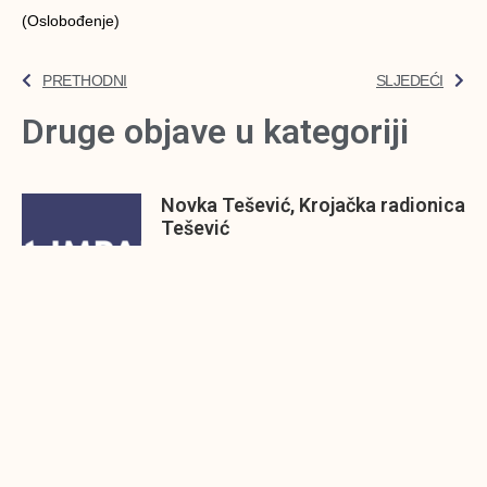
(Oslobođenje)
PRETHODNI
SLJEDEĆI
Druge objave u kategoriji
Novka Tešević, Krojačka radionica
Tešević
Novka je počela šiti kad je imala 15 godina i
IMPAKT rezime
Kraj jula je i vrijeme je da rezimiramo
rezultate koje