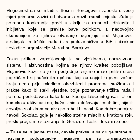
Mogućnost da se mladi u Bosni i Hercegovini zaposle u većoj
mjeri primarno zavisi od otvaranja novih radnih mjesta. Zato je
potrebno konkretnije preći u akciju sa trenutnih diskusija i
inicijativa koje se previše bave politikom, a nedovoljno
ekonomijom za njihovo otvaranje, ocjenjuje Erol Mujanović,
stručnjak za tržište rada i za poduzetništvo u BiH i direktor
nevladine organizacije Marathon Sarajevo.
Fokus prilikom zapošljavanja je na vještinama, obrazovnom
sistemu i aktivnostima kojima se njihov kvalitet poboljšava.
Mujanović kaže da je u posljednje vrijeme imao priliku sresti
popriličan broj načelnika opština, koji su uspjeli u puno većem
broju nego prije mladima obezbijediti programe stažiranja i
prakse kako bi stekli vještine, bolje poznavanje tržišta rada i
potreba poslodavaca kako bi se kasnije lakše integrisali. U tom
kontekstu aktivnosti se, kaže, zaista dešavaju, međutim, nije ih
dovoljno s obzirom na nivo potrebe i hitnosti. Kao dobre primjere
navodi Sokolac, gdje je nekoliko stotina mladih u kratkom roku
prošlo programe stažiranja, te Goražde, Teslić, Tešanj i Žepče.
– Tu se se, s jedne strane, davala praksa, a sa druge strane su
razvijane poduzetničke inicijative, pa su organizovana