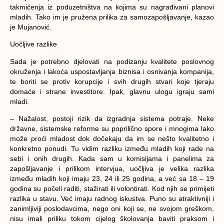
takmičenja iz poduzetništva na kojima su nagrađivani planovi
mladih. Tako im je pružena prilika za samozapošljavanje, kazao
je Mujanović.
Uočljive razlike
Sada je potrebno djelovati na podizanju kvalitete poslovnog
okruženja i lakoća uspostavljanja biznisa i osnivanja kompanija,
te boriti se protiv korupcije i svih drugih stvari koje tjeraju
domaće i strane investitore. Ipak, glavnu ulogu igraju sami
mladi.
– Nažalost, postoji rizik da izgradnja sistema potraje. Neke
državne, sistemske reforme su poprilično spore i mnogima lako
može proći mladost dok dočekaju da im se nešto kvalitetno i
konkretno ponudi. Tu vidim razliku između mladih koji rade na
sebi i onih drugih. Kada sam u komisijama i panelima za
zapošljavanje i prilikom intervjua, uočljiva je velika razlika
između mladih koji imaju 23, 24 ili 25 godina, a već sa 18 – 19
godina su počeli raditi, stažirati ili volontirati. Kod njih se primijeti
razlika u stavu. Već imaju radnog iskustva. Puno su atraktivniji i
zanimljiviji poslodavcima, nego oni koji se, ne svojom greškom,
nisu imali priliku tokom cijelog školovanja baviti praksom i