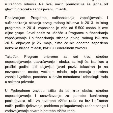
u radnom odnosu. Na ovaj način premošćuje se jedna od
glavnih prepreka zapošljavanju mladih.
Realizacijom Programa sufinansiranja zapošljavanja i
sufinansiranja sticanja prvog radnog iskustva iz 2013. te istog
programa iz 2014. zaposleno je više od 5.500 osoba iz ove
ciljne grupe. Javni poziv za učešće u Programu sufinansiranja
zapošljavanja i sufinansiranja sticanja prvog radnog iskustva
2015. objavljen je 25. maja, čime će biti dodatno zaposleno
nekoliko hiljada mladih, kažu u Federalnom zavodu.
Također, Program pripreme za rad kroz stručno
osposobljavanje, usavršavanje i obuku, za koji će, isto kao u
prošloj godini, biti objavljen javni poziv, fokusiran je na
nezaposlene osobe, većinom mlade, koje nemaju potrebna
znanja i vještine, posebno u novim metodama i tehnologiji rada
u sektoru privrede.
U Federalnom zavodu ističu da se kroz obuku, stručno
osposobljavanje i usavršavanje za potrebe konkretnog
poslodavaca, ali i za otvoreno tržište rada, na brz i efikasan
način potiče rješavanje problema prilagođavanja radne snage i
zadovoljavanje stvarnih potreba tržišta rada.