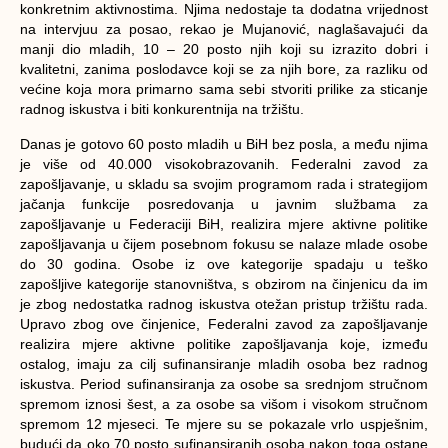
konkretnim aktivnostima. Njima nedostaje ta dodatna vrijednost
na intervjuu za posao, rekao je Mujanović, naglašavajući da
manji dio mladih, 10 – 20 posto njih koji su izrazito dobri i
kvalitetni, zanima poslodavce koji se za njih bore, za razliku od
većine koja mora primarno sama sebi stvoriti prilike za sticanje
radnog iskustva i biti konkurentnija na tržištu.
Danas je gotovo 60 posto mladih u BiH bez posla, a među njima
je više od 40.000 visokobrazovanih. Federalni zavod za
zapošljavanje, u skladu sa svojim programom rada i strategijom
jačanja funkcije posredovanja u javnim službama za
zapošljavanje u Federaciji BiH, realizira mjere aktivne politike
zapošljavanja u čijem posebnom fokusu se nalaze mlade osobe
do 30 godina. Osobe iz ove kategorije spadaju u teško
zapošljive kategorije stanovništva, s obzirom na činjenicu da im
je zbog nedostatka radnog iskustva otežan pristup tržištu rada.
Upravo zbog ove činjenice, Federalni zavod za zapošljavanje
realizira mjere aktivne politike zapošljavanja koje, između
ostalog, imaju za cilj sufinansiranje mladih osoba bez radnog
iskustva. Period sufinansiranja za osobe sa srednjom stručnom
spremom iznosi šest, a za osobe sa višom i visokom stručnom
spremom 12 mjeseci. Te mjere su se pokazale vrlo uspješnim,
budući da oko 70 posto sufinansiranih osoba nakon toga ostane