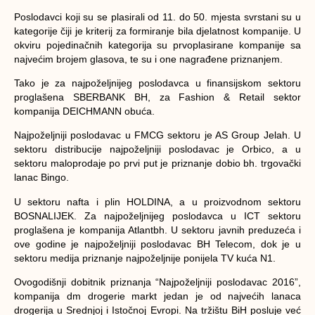
Poslodavci koji su se plasirali od 11. do 50. mjesta svrstani su u
kategorije čiji je kriterij za formiranje bila djelatnost kompanije. U
okviru pojedinačnih kategorija su prvoplasirane kompanije sa
najvećim brojem glasova, te su i one nagrađene priznanjem.
Tako je za najpoželjnijeg poslodavca u finansijskom sektoru
proglašena SBERBANK BH, za Fashion & Retail sektor
kompanija DEICHMANN obuća.
Najpoželjniji poslodavac u FMCG sektoru je AS Group Jelah. U
sektoru distribucije najpoželjniji poslodavac je Orbico, a u
sektoru maloprodaje po prvi put je priznanje dobio bh. trgovački
lanac Bingo.
U sektoru nafta i plin HOLDINA, a u proizvodnom sektoru
BOSNALIJEK. Za najpoželjnijeg poslodavca u ICT sektoru
proglašena je kompanija Atlantbh. U sektoru javnih preduzeća i
ove godine je najpoželjniji poslodavac BH Telecom, dok je u
sektoru medija priznanje najpoželjnije ponijela TV kuća N1.
Ovogodišnji dobitnik priznanja “Najpoželjniji poslodavac 2016”,
kompanija dm drogerie markt jedan je od najvećih lanaca
drogerija u Srednjoj i Istočnoj Evropi. Na tržištu BiH posluje već