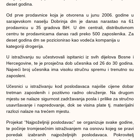
deset godina.
Od prve prodavnice koja je otvorena u junu 2006. godine u
sarajevskom naselju Dobrinja dm je danas narastao na 61
prodavnicu u 35 gradova BiH. U dm centrali, distributivnom
centru te prodavnicama danas radi preko 500 zaposlenika. Za
deset godina dm se pozicionirao kao vodeća kompanija u
kategoriji drogerija.
U istraživanju su učestvovali ispitanici iz svih dijelova Bosne i
Hercegovine, te je prosječna dob učesnika od 26 do 30 godina.
Najveći broj učesnika ima visoku stručnu spremu i trenutno su
zaposleni.
Učesnici u istraživanju kod poslodavaca najviše cijene dobar
tretman zaposlenih i pozitivno radno okruženje. Na drugom
mjestu se nalaze sigurnost zadržavanja posla i prilike za stručno
usavršavanje i napredovanje, dok se visina plate tj. materijalni
razlozi nalaze na trećem mjestu.
Projekat “Najpoželjniji poslodavac” se organizuje svake godine,
te počinje tromjesečnim istraživanjem na osnovu kojeg se pravi
poredak izabranih najpoželjnijih poslodavaca. Pokrovitelj