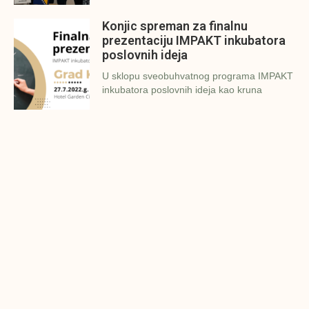
Konjic spreman za finalnu
prezentaciju IMPAKT inkubatora
poslovnih ideja
U sklopu sveobuhvatnog programa IMPAKT
inkubatora poslovnih ideja kao kruna
Finalna prezentacija IMPAKT
inkubatora poslovnih ideja
Zavidovići
Zatvaramo još jedan ciklus IMPAKT
inkubatora u Zavidovićima i to