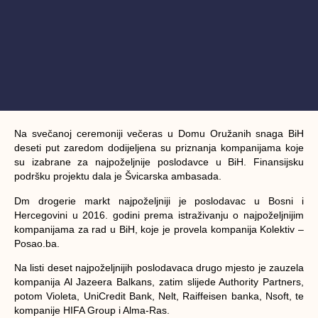
Na svečanoj ceremoniji večeras u Domu Oružanih snaga BiH
deseti put zaredom dodijeljena su priznanja kompanijama koje
su izabrane za najpoželjnije poslodavce u BiH. Finansijsku
podršku projektu dala je Švicarska ambasada.
Dm drogerie markt najpoželjniji je poslodavac u Bosni i
Hercegovini u 2016. godini prema istraživanju o najpoželjnijim
kompanijama za rad u BiH, koje je provela kompanija Kolektiv –
Posao.ba.
Na listi deset najpoželjnijih poslodavaca drugo mjesto je zauzela
kompanija Al Jazeera Balkans, zatim slijede Authority Partners,
potom Violeta, UniCredit Bank, Nelt, Raiffeisen banka, Nsoft, te
kompanije HIFA Group i Alma-Ras.