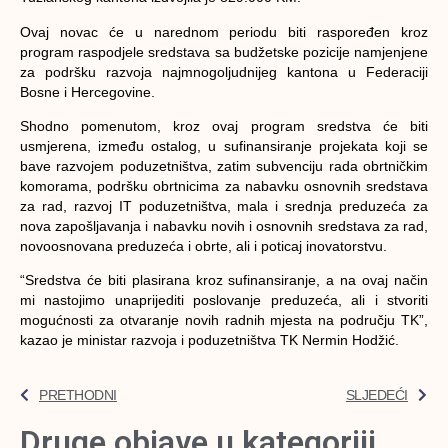
Ovaj novac će u narednom periodu biti raspoređen kroz
program raspodjele sredstava sa budžetske pozicije namjenjene
za podršku razvoja najmnogoljudnijeg kantona u Federaciji
Bosne i Hercegovine.
Shodno pomenutom, kroz ovaj program sredstva će biti
usmjerena, između ostalog, u sufinansiranje projekata koji se
bave razvojem poduzetništva, zatim subvenciju rada obrtničkim
komorama, podršku obrtnicima za nabavku osnovnih sredstava
za rad, razvoj IT poduzetništva, mala i srednja preduzeća za
nova zapošljavanja i nabavku novih i osnovnih sredstava za rad,
novoosnovana preduzeća i obrte, ali i poticaj inovatorstvu.
“Sredstva će biti plasirana kroz sufinansiranje, a na ovaj način
mi nastojimo unaprijediti poslovanje preduzeća, ali i stvoriti
mogućnosti za otvaranje novih radnih mjesta na području TK”,
kazao je ministar razvoja i poduzetništva TK Nermin Hodžić.
PRETHODNI
SLJEDEĆI
Druge objave u kategoriji