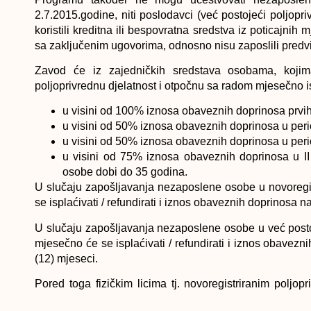
2.7.2015.godine, niti poslodavci (već postojeći poljopr
koristili kreditna ili bespovratna sredstva iz poticajni
sa zaključenim ugovorima, odnosno nisu zaposlili predviđ
Zavod će iz zajedničkih sredstava osobama, kojima
poljoprivrednu djelatnost i otpočnu sa radom mjesečno isp
u visini od 100% iznosa obaveznih doprinosa prvih
u visini od 50% iznosa obaveznih doprinosa u peri
u visini od 50% iznosa obaveznih doprinosa u perio
u visini od 75% iznosa obaveznih doprinosa u II i
osobe dobi do 35 godina.
U slučaju zapošljavanja nezaposlene osobe u novoregis
se isplaćivati / refundirati i iznos obaveznih doprinosa na
U slučaju zapošljavanja nezaposlene osobe u već postoj
mjesečno će se isplaćivati / refundirati i iznos obavezn
(12) mjeseci.
Pored toga fizičkim licima tj. novoregistriranim poljo
neophodni troškovi pokretanja djelatnosti (troškovi regis