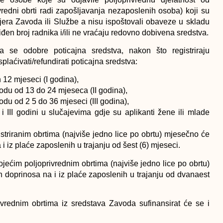
ivredni obrti radi zapošljavanja nezaposlenih osoba) koji su
h mjera Zavoda ili Službe a nisu ispoštovali obaveze u skladu
en broj radnika i/ili ne vraćaju redovno dobivena sredstva.
 se odobre poticajna sredstva, nakon što registriraju
laćivati/refundirati poticajna sredstva:
 12 mjeseci (I godina),
odu od 13 do 24 mjeseca (II godina),
du od 2 5 do 36 mjeseci (III godina),
 III godini u slučajevima gdje su aplikanti žene ili mlade
triranim obrtima (najviše jedno lice po obrtu) mjesečno će
 i iz plaće zaposlenih u trajanju od šest (6) mjeseci.
ećim poljoprivrednim obrtima (najviše jedno lice po obrtu)
ih doprinosa na i iz plaće zaposlenih u trajanju od dvanaest
privrednim obrtima iz sredstava Zavoda sufinansirat će se i
tracije, ljekarskog uvjerenja, taksa, opreme/sredstava za rad