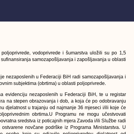
 poljoprivrede, vodoprivrede i šumarstva
uložili su po 1,5
sufinansiranja samozapošljavanja i zapošljavanja u oblasti
ije nezaposlenih u Federaciji BiH radi samozapošljavanja i
ovnim subjektima (obrtima) u oblasti poljoprivrede.
na evidenciju nezaposlenih u Federaciji BiH, te u registar
bzira na stepen obrazovanja i dob, a koja će po odobravanju
dnu djelatnost u trajanju od najmanje 36 mjeseci i/ili koje će
 poljoprivrednim obrtima.U Programu ne mogu učestvovati
ovratna sredstva iz poticajnih mjera Zavoda i/ili Službe radi
at ostvarene novčane podrške iz Programa Ministarstva. U
 osobe koje su odjavile poljoprivrednu djelatnost od