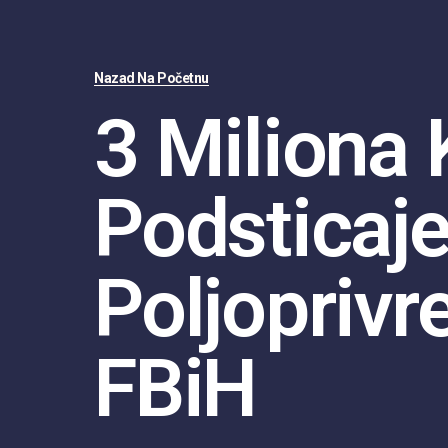
Nazad Na Početnu
3 Miliona
Podsticaje
Poljoprivr
FBiH