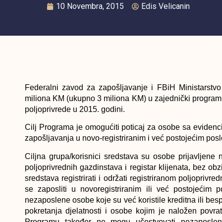
10 Novembra, 2015
Edis Velicanin
Federalni zavod za zapošljavanje
i
FBiH Ministarstvo
miliona KM (ukupno 3 miliona KM) u zajednički program 
poljoprivrede u 2015. godini.
Cilj Programa
je omogućiti poticaj za osobe sa evidenc
zapošljavanja u novo-registriranim i već postojećim posl
Ciljna grupa/
korisnici sredstava su osobe prijavljene 
poljoprivrednih gazdinstava i registar klijenata, bez o
sredstava registrirati i održati registriranom poljoprivre
se zaposliti u novoregistriranim ili već postojećim
nezaposlene osobe koje su već koristile kreditna ili besp
pokretanja djelatnosti i osobe kojim je naložen povr
Programu također ne mogu učestvovati nezaposlene