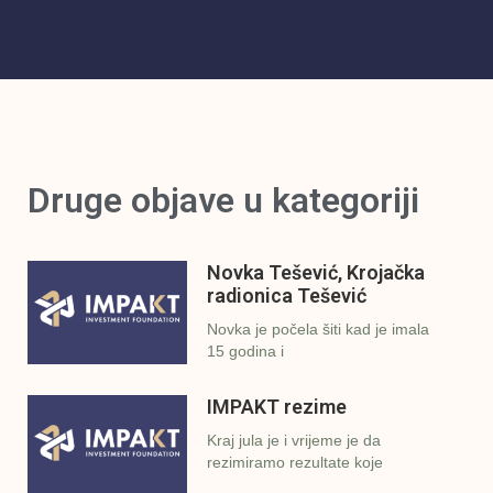
Druge objave u kategoriji
Novka Tešević, Krojačka
radionica Tešević
Novka je počela šiti kad je imala
15 godina i
IMPAKT rezime
Kraj jula je i vrijeme je da
rezimiramo rezultate koje