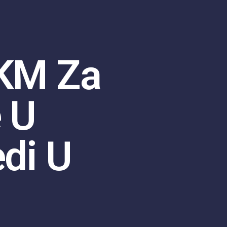
 KM Za
 U
edi U