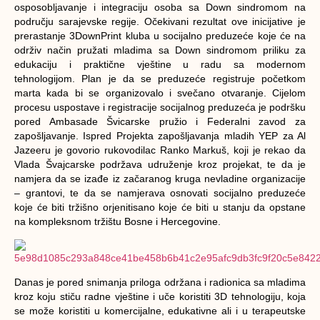
osposobljavanje i integraciju osoba sa Down sindromom na
području sarajevske regije. Očekivani rezultat ove inicijative je
prerastanje 3DownPrint kluba u socijalno preduzeće koje će na
održiv način pružati mladima sa Down sindromom priliku za
edukaciju i praktične vještine u radu sa modernom
tehnologijom. Plan je da se preduzeće registruje početkom
marta kada bi se organizovalo i svečano otvaranje. Cijelom
procesu uspostave i registracije socijalnog preduzeća je podršku
pored Ambasade Švicarske pružio i Federalni zavod za
zapošljavanje. Ispred Projekta zapošljavanja mladih YEP za Al
Jazeeru je govorio rukovodilac Ranko Markuš, koji je rekao da
Vlada Švajcarske podržava udruženje kroz projekat, te da je
namjera da se izađe iz začaranog kruga nevladine organizacije
– grantovi, te da se namjerava osnovati socijalno preduzeće
koje će biti tržišno orjenitisano koje će biti u stanju da opstane
na kompleksnom tržištu Bosne i Hercegovine.
Danas je pored snimanja priloga održana i radionica sa mladima
kroz koju stiču radne vještine i uče koristiti 3D tehnologiju, koja
se može koristiti u komercijalne, edukativne ali i u terapeutske