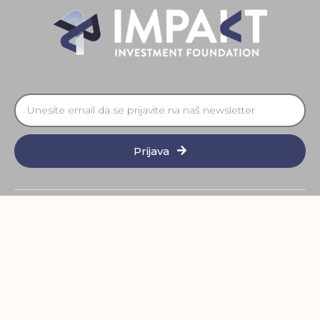
Prijava
Pratite Nas
Made with
by Fixit
© 2022 All Rights Reserved Fixit d.o.o.