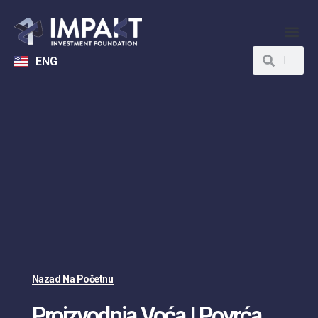
ENG
Nazad Na Početnu
Proizvodnja Voća I Povrća