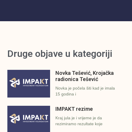
Druge objave u kategoriji
Novka Tešević, Krojačka
radionica Tešević
Novka je počela šiti kad je imala
15 godina i
IMPAKT rezime
Kraj jula je i vrijeme je da
rezimiramo rezultate koje