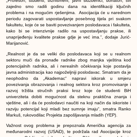
„Profesori, studenti, biznismeni, javni službenici, donatori, svi
zajedno smo radili godinu dana na identifikaciji ključnih
problema i na mogućim rješenjima. Asocijacija će u narednom
periodu zagovarati uspostavljanje posebnog tijela pri svakom
fakultetu, koje će se baviti povezivanjem poslodavaca i fakulteta,
kako bi se intenzivnije radilo na uspostavljanju prakse, ili
unaprijeđenju kvalitete prakse gdje je već ima.“, dodaje Jurić-
Marijanović.
„Realnost je da se veliki dio poslodavaca koji se u realnom
sektoru muči da pronađe radnike zbog manjka vještina kod
potencijalnih radnika, ali i nerealnih očekivanja koje postavlja
javna administracija kao najpoželjniji poslodavac. Smatram da je
neophodno da „Akademac“ napravi iskorak u smjeru
povezivanja obrazovanja i realnog sektora kroz promovisanje i
razvoj tržišta stručnih praksi kroz koje će studenti BiH
univerziteta dobiti mogućnost da steknu praktična znanja i
vještine, ali i da će poslodavci naučiti na koji način da iskoriste i
razviju potencijal koji mladi bez sumnje imaju“, smatra Ranko
Markuš, rukovodilac Projekta zapošljavanja mladih (YEP).
Važnost ovog problema je prepoznala Američka agencija za
međunarodni razvoj (USAiD), te podržala rad Asocijacije kroz