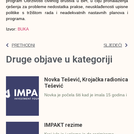
program Održivosti civilnog društva u BiH, u cilju pronalaženja
rješenja za probleme nedostatka prakse, neusklađenosti upisne
politike s tržištom rada i neadekvatnih nastavnih planova i
programa.
Izvor:
BUKA
PRETHODNI
SLJEDEĆI
Druge objave u kategoriji
Novka Tešević, Krojačka radionica
Tešević
Novka je počela šiti kad je imala 15 godina i
IMPAKT rezime
Kraj jula je i vrijeme je da rezimiramo