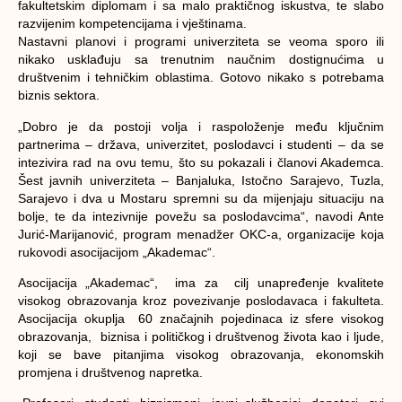
fakultetskim diplomam i sa malo praktičnog iskustva, te slabo
razvijenim kompetencijama i vještinama.
Nastavni planovi i programi univerziteta se veoma sporo ili
nikako usklađuju sa trenutnim naučnim dostignućima u
društvenim i tehničkim oblastima. Gotovo nikako s potrebama
biznis sektora.
„Dobro je da postoji volja i raspoloženje među ključnim
partnerima – država, univerzitet, poslodavci i studenti – da se
intezivira rad na ovu temu, što su pokazali i članovi Akademca.
Šest javnih univerziteta – Banjaluka, Istočno Sarajevo, Tuzla,
Sarajevo i dva u Mostaru spremni su da mijenjaju situaciju na
bolje, te da intezivnije povežu sa poslodavcima“, navodi Ante
Jurić-Marijanović, program menadžer OKC-a, organizacije koja
rukovodi asocijacijom „Akademac“.
Asocijacija „Akademac“, ima za cilj unapređenje kvalitete
visokog obrazovanja kroz povezivanje poslodavaca i fakulteta.
Asocijacija okuplja 60 značajnih pojedinaca iz sfere visokog
obrazovanja, biznisa i političkog i društvenog života kao i ljude,
koji se bave pitanjima visokog obrazovanja, ekonomskih
promjena i društvenog napretka.