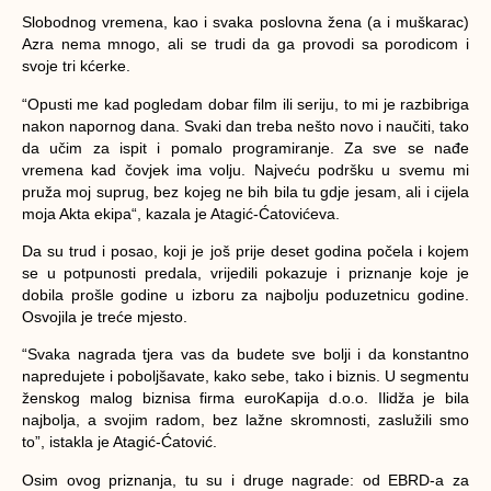
Slobodnog vremena, kao i svaka poslovna žena (a i muškarac)
Azra nema mnogo, ali se trudi da ga provodi sa porodicom i
svoje tri kćerke.
“Opusti me kad pogledam dobar film ili seriju, to mi je razbibriga
nakon napornog dana. Svaki dan treba nešto novo i naučiti, tako
da učim za ispit i pomalo programiranje. Za sve se nađe
vremena kad čovjek ima volju. Najveću podršku u svemu mi
pruža moj suprug, bez kojeg ne bih bila tu gdje jesam, ali i cijela
moja Akta ekipa
“, kazala je Atagić-Ćatovićeva.
Da su trud i posao, koji je još prije deset godina počela i kojem
se u potpunosti predala, vrijedili pokazuje i priznanje koje je
dobila prošle godine u izboru za najbolju poduzetnicu godine.
Osvojila je treće mjesto.
“
Svaka nagrada tjera vas da budete sve bolji i da konstantno
napredujete i poboljšavate, kako sebe, tako i biznis. U segmentu
ženskog malog biznisa firma euroKapija d.o.o. Ilidža je bila
najbolja, a svojim radom, bez lažne skromnosti, zaslužili smo
to”
, istakla je Atagić-Ćatović.
Osim ovog priznanja, tu su i druge nagrade: od EBRD-a za