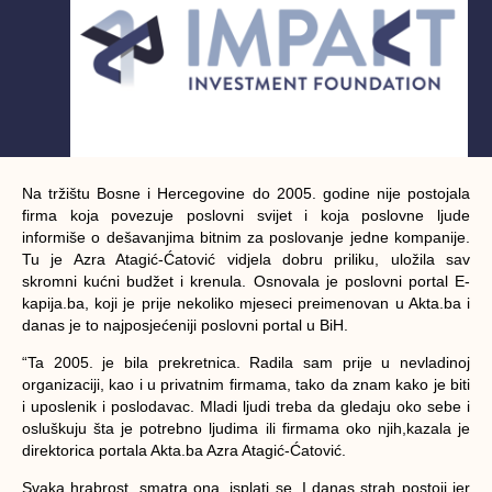
Na tržištu Bosne i Hercegovine do 2005. godine nije postojala
firma koja povezuje poslovni svijet i koja poslovne ljude
informiše o dešavanjima bitnim za poslovanje jedne kompanije.
Tu je Azra Atagić-Ćatović vidjela dobru priliku, uložila sav
skromni kućni budžet i krenula. Osnovala je poslovni portal E-
kapija.ba, koji je prije nekoliko mjeseci preimenovan u Akta.ba i
danas je to najposjećeniji poslovni portal u BiH.
“Ta 2005. je bila prekretnica. Radila sam prije u nevladinoj
organizaciji, kao i u privatnim firmama, tako da znam kako je biti
i uposlenik i poslodavac. Mladi ljudi treba da gledaju oko sebe i
osluškuju šta je potrebno ljudima ili firmama oko njih,
kazala je
direktorica portala Akta.ba Azra Atagić-Ćatović.
Svaka hrabrost, smatra ona, isplati se. I danas strah postoji jer