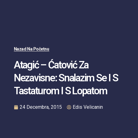
Nazad Na Početnu
Atagić – Ćatović Za
Nezavisne: Snalazim Se I S
Tastaturom I S Lopatom
24 Decembra, 2015
Edis Velicanin