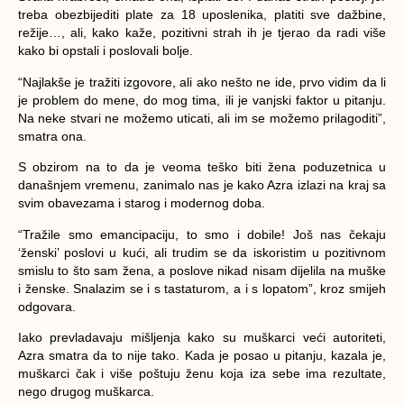
treba obezbijediti plate za 18 uposlenika, platiti sve dažbine,
režije…, ali, kako kaže, pozitivni strah ih je tjerao da radi više
kako bi opstali i poslovali bolje.
“
Najlakše je tražiti izgovore, ali ako nešto ne ide, prvo vidim da li
je problem do mene, do mog tima, ili je vanjski faktor u pitanju.
Na neke stvari ne možemo uticati, ali im se možemo prilagodit
i”,
smatra ona.
S obzirom na to da je veoma teško biti žena poduzetnica u
današnjem vremenu, zanimalo nas je kako Azra izlazi na kraj sa
svim obavezama i starog i modernog doba.
“Tražile smo emancipaciju, to smo i dobile! Još nas čekaju
‘ženski’ poslovi u kući, ali trudim se da iskoristim u pozitivnom
smislu to što sam žena, a poslove nikad nisam dijelila na muške
i ženske. Snalazim se i s tastaturom, a i s lopatom”
, kroz smijeh
odgovara.
Iako prevladavaju mišljenja kako su muškarci veći autoriteti,
Azra smatra da to nije tako. Kada je posao u pitanju, kazala je,
muškarci čak i više poštuju ženu koja iza sebe ima rezultate,
nego drugog muškarca.