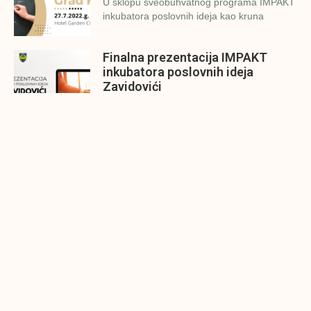
U sklopu sveobuhvatnog programa IMPAKT
inkubatora poslovnih ideja kao kruna
Finalna prezentacija IMPAKT
inkubatora poslovnih ideja
Zavidovići
Zatvaramo još jedan ciklus IMPAKT
inkubatora u Zavidovićima i to