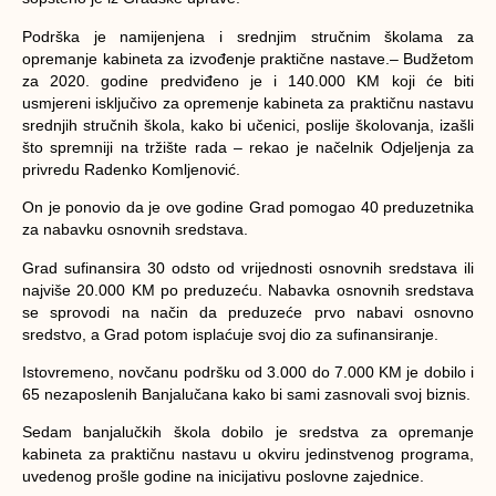
Podrška je namijenjena i srednjim stručnim školama za
opremanje kabineta za izvođenje praktične nastave.
– Budžetom
za 2020. godine predviđeno je i 140.000 KM koji će biti
usmjereni isključivo za opremenje kabineta za praktičnu nastavu
srednjih stručnih škola, kako bi učenici, poslije školovanja, izašli
što spremniji na tržište rada – rekao je načelnik Odjeljenja za
privredu Radenko Komljenović.
On je ponovio da je ove godine Grad pomogao 40 preduzetnika
za nabavku osnovnih sredstava.
Grad sufinansira 30 odsto od vrijednosti osnovnih sredstava ili
najviše 20.000 KM po preduzeću. Nabavka osnovnih sredstava
se sprovodi na način da preduzeće prvo nabavi osnovno
sredstvo, a Grad potom isplaćuje svoj dio za sufinansiranje.
Istovremeno, novčanu podršku od 3.000 do 7.000 KM je dobilo i
65 nezaposlenih Banjalučana kako bi sami zasnovali svoj biznis.
Sedam banjalučkih škola dobilo je sredstva za opremanje
kabineta za praktičnu nastavu u okviru jedinstvenog programa,
uvedenog prošle godine na inicijativu poslovne zajednice.