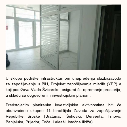
U sklopu podrške infrastrukturnom unapređenju službi/zavoda
za zapošljavanje u BiH, Projekat zapošljavanja mladih (YEP) a
koji podržava Vlada Švicarske, osigurat će opremanje prostorija,
u skladu sa dogovorenim investicijskim planom.
Predstojećim planiranim investicijskim aktivnostima biti će
obuhvaćeno ukupno 11 biro/filijala Zavoda za zapošljavanje
Republike Srpske (Bratunac, Šekovići, Derventa, Trnovo,
Banjaluka, Prijedor, Foča, Laktaši, Istočna Ilidža).