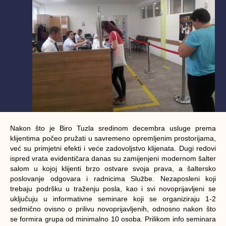
Nakon što je Biro Tuzla sredinom decembra usluge prema
klijentima počeo pružati u savremeno opremljenim prostorijama,
već su primjetni efekti i veće zadovoljstvo klijenata. Dugi redovi
ispred vrata evidentičara danas su zamijenjeni modernom šalter
salom u kojoj klijenti brzo ostvare svoja prava, a šaltersko
poslovanje odgovara i radnicima Službe. Nezaposleni koji
trebaju podršku u traženju posla, kao i svi novoprijavljeni se
uključuju u informativne seminare koji se organiziraju 1-2
sedmično ovisno o prilivu novoprijavljenih, odnosno nakon što
se formira grupa od minimalno 10 osoba. Prilikom info seminara