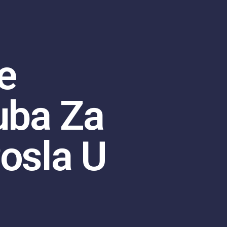
e
uba Za
osla U