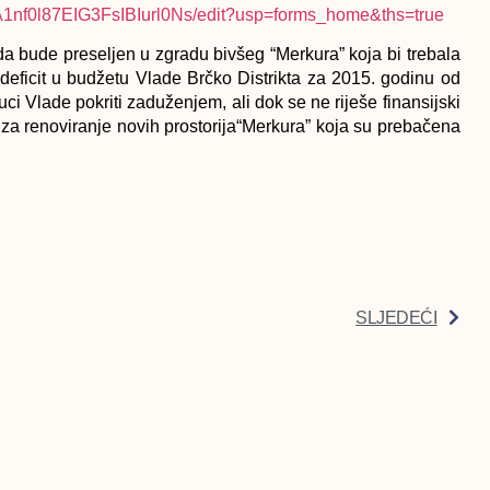
-FA1nf0l87EIG3FsIBIurl0Ns/edit?usp=forms_home&ths=true
 da bude preseljen u zgradu bivšeg “Merkura” koja bi trebala
 deficit u budžetu Vlade Brčko Distrikta za 2015. godinu od
ci Vlade pokriti zaduženjem, ali dok se ne riješe finansijski
 za renoviranje novih prostorija“Merkura” koja su prebačena
SLJEDEĆI