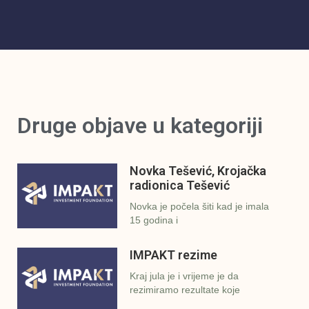
Druge objave u kategoriji
Novka Tešević, Krojačka
radionica Tešević
Novka je počela šiti kad je imala
15 godina i
IMPAKT rezime
Kraj jula je i vrijeme je da
rezimiramo rezultate koje