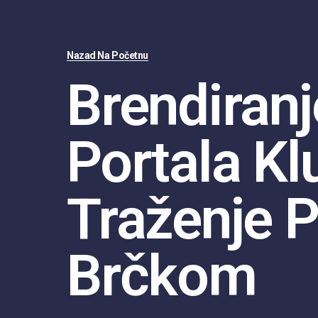
Nazad Na Početnu
Brendiranj
Portala Kl
Traženje P
Brčkom