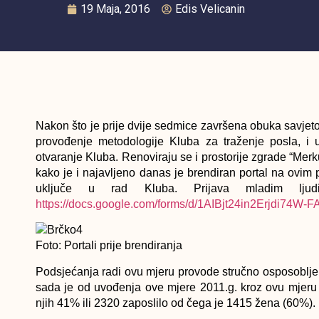
19 Maja, 2016
Edis Velicanin
Nakon što je prije dvije sedmice završena obuka savjet
provođenje metodologije Kluba za traženje posla, i 
otvaranje Kluba. Renoviraju se i prostorije zgrade “Merku
kako je i najavljeno danas je brendiran portal na ovim 
uključe u rad Kluba. Prijava mladim lju
https://docs.google.com/forms/d/1AIBjt24in2Erjdi74W
Foto: Portali prije brendiranja
Podsjećanja radi ovu mjeru provode stručno osposobljen
sada je od uvođenja ove mjere 2011.g. kroz ovu mjer
njih 41% ili 2320 zaposlilo od čega je 1415 žena (60%). 