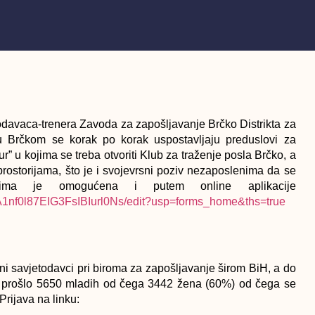
odavaca-trenera Zavoda za zapošljavanje Brčko Distrikta za
u Brčkom se korak po korak uspostavljaju preduslovi za
r” u kojima se treba otvoriti Klub za traženje posla Brčko, a
prostorijama, što je i svojevrsni poziv nezaposlenima da se
dima je omogućena i putem online aplikacije
-FA1nf0l87EIG3FsIBIurl0Ns/edit?usp=forms_home&ths=true
i savjetodavci pri biroma za zapošljavanje širom BiH, a do
u prošlo 5650 mladih od čega 3442 žena (60%) od čega se
Prijava na linku: