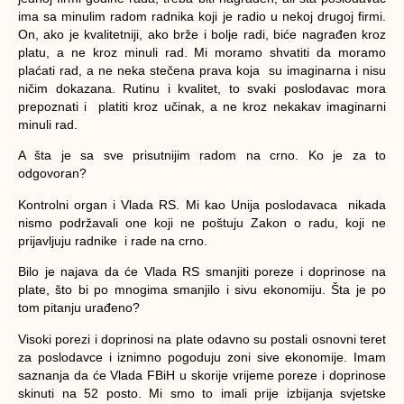
ima sa minulim radom radnika koji je radio u nekoj drugoj firmi.
On, ako je kvalitetniji, ako brže i bolje radi, biće nagrađen kroz
platu, a ne kroz minuli rad. Mi moramo shvatiti da moramo
plaćati rad, a ne neka stečena prava koja su imaginarna i nisu
ničim dokazana. Rutinu i kvalitet, to svaki poslodavac mora
prepoznati i platiti kroz učinak, a ne kroz nekakav imaginarni
minuli rad.
A šta je sa sve prisutnijim radom na crno. Ko je za to
odgovoran?
Kontrolni organ i Vlada RS. Mi kao Unija poslodavaca nikada
nismo podržavali one koji ne poštuju Zakon o radu, koji ne
prijavljuju radnike i rade na crno.
Bilo je najava da će Vlada RS smanjiti poreze i doprinose na
plate, što bi po mnogima smanjilo i sivu ekonomiju. Šta je po
tom pitanju urađeno?
Visoki porezi i doprinosi na plate odavno su postali osnovni teret
za poslodavce i iznimno pogoduju zoni sive ekonomije. Imam
saznanja da će Vlada FBiH u skorije vrijeme poreze i doprinose
skinuti na 52 posto. Mi smo to imali prije izbijanja svjetske