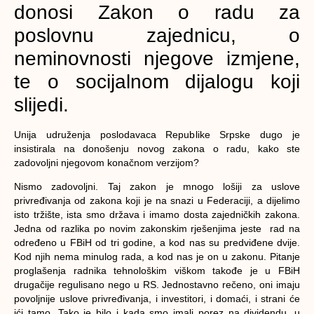
donosi Zakon o radu za
poslovnu zajednicu, o
neminovnosti njegove izmjene,
te o socijalnom dijalogu koji
slijedi.
Unija udruženja poslodavaca Republike Srpske dugo je
insistirala na donošenju novog zakona o radu, kako ste
zadovoljni njegovom konačnom verzijom?
Nismo zadovoljni. Taj zakon je mnogo lošiji za uslove
privređivanja od zakona koji je na snazi u Federaciji, a dijelimo
isto tržište, ista smo država i imamo dosta zajedničkih zakona.
Jedna od razlika po novim zakonskim rješenjima jeste rad na
određeno u FBiH od tri godine, a kod nas su predviđene dvije.
Kod njih nema minulog rada, a kod nas je on u zakonu. Pitanje
proglašenja radnika tehnološkim viškom takođe je u FBiH
drugačije regulisano nego u RS. Jednostavno rečeno, oni imaju
povoljnije uslove privređivanja, i investitori, i domaći, i strani će
ići tamo. Tako je bilo i kada smo imali porez na dividendu, u