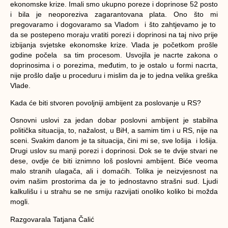
ekonomske krize. Imali smo ukupno poreze i doprinose 52 posto
i bila je neoporeziva zagarantovana plata. Ono što mi
pregovaramo i dogovaramo sa Vladom i što zahtjevamo je to
da se postepeno moraju vratiti porezi i doprinosi na taj nivo prije
izbijanja svjetske ekonomske krize. Vlada je početkom prošle
godine počela sa tim procesom. Usvojila je nacrte zakona o
doprinosima i o porezima, međutim, to je ostalo u formi nacrta,
nije prošlo dalje u proceduru i mislim da je to jedna velika greška
Vlade.
Kada će biti stvoren povoljniji ambijent za poslovanje u RS?
Osnovni uslovi za jedan dobar poslovni ambijent je stabilna
politička situacija, to, nažalost, u BiH, a samim tim i u RS, nije na
sceni. Svakim danom je ta situacija, čini mi se, sve lošija i lošija.
Drugi uslov su manji porezi i doprinosi. Dok se te dvije stvari ne
dese, ovdje će biti iznimno loš poslovni ambijent. Biće veoma
malo stranih ulagača, ali i domaćih. Tolika je neizvjesnost na
ovim našim prostorima da je to jednostavno strašni sud. Ljudi
kalkulišu i u strahu se ne smiju razvijati onoliko koliko bi možda
mogli.
Razgovarala Tatjana Čalić