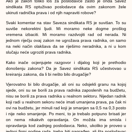
Ako je zakon toliko loš za poslodavce zašto je onda Savez
sindikata RS optuživao poslodavce da ovim zakonom žele
ukinuti radnička prava i od njih napraviti robove?
Svaki komentar na stav Saveza sindikata RS je suvišan. To su
suviše nekorektni ljudi. Mi moramo neke dogme prošlog
vremena izbaciti. Mi moramo razdvojiti rad od nerada. Ni
jednom riječju ovaj zakon ne ugrožava prava radnika, on samo
na neki način olakšava da se riješimo neradnika, a ni u kom
slučaju neće ugroziti prava radnika.
Kako inače ocjenjujete razgovor i dijalog koji je prethodio
donošenju zakona? Da je Savez sindikata RS učestvovao u
kreiranju zakona, da li bi nešto bilo drugačije?
Vjerovatno bi bilo drugačije, ali oni su odsjekli granu na kojoj
sjede, oni su se borili za prava radnika zaposlenih na budžetu,
nisu se borili za prava radnika u realnom sektoru. Nijedan radnik
koji radi u realnom sekoru neće imati umanjena prava, pa čak ni
ovi na budžetu, jer minuli rad koji je smanjen sa 0,5 na 0,3 posto
i nije neko smanjenje. Po meni, to je trebalo potpuno brisati jer
on nema nikakvih opravdanja. On možda ima smisla i
opravdanja kod zadnjeg poslodavca. Neko, ukoliko je proveo u
jednoj firmi godine rada, treba biti nagrađen, ali šta poslodavac