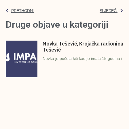
PRETHODNI
SLJEDEĆI
Druge objave u kategoriji
Novka Tešević, Krojačka radionica
Tešević
Novka je počela šiti kad je imala 15 godina i
IMPAKT rezime
Kraj jula je i vrijeme je da rezimiramo
rezultate koje