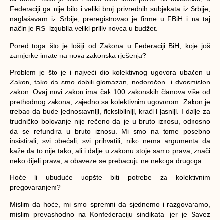
Federaciji ga nije bilo i veliki broj privrednih subjekata iz Srbije,
naglašavam iz Srbije, preregistrovao je firme u FBiH i na taj
način je RS izgubila veliki priliv novca u budžet.
Pored toga što je lošiji od Zakona u Federaciji BiH, koje još
zamjerke imate na nova zakonska rješenja?
Problem je što je i najveći dio kolektivnog ugovora ubačen u
Zakon, tako da smo dobili glomazan, nedorečen i dvosmislen
zakon. Ovaj novi zakon ima čak 100 zakonskih članova više od
prethodnog zakona, zajedno sa kolektivnim ugovorom. Zakon je
trebao da bude jednostavniji, fleksibilniji, kraći i jasniji. I dalje za
trudničko bolovanje nije rečeno da je u bruto iznosu, odnosno
da se refundira u bruto iznosu. Mi smo na tome posebno
insistirali, svi obećali, svi prihvatili, niko nema argumenta da
kaže da to nije tako, ali i dalje u zakonu stoje samo prava, znači
neko dijeli prava, a obaveze se prebacuju ne nekoga drugoga.
Hoće li ubuduće uopšte biti potrebe za kolektivnim
pregovaranjem?
Mislim da hoće, mi smo spremni da sjednemo i razgovaramo,
mislim prevashodno na Konfederaciju sindikata, jer je Savez