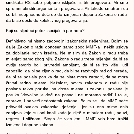
sindikata RS sebe potpuno isključio iz tih pregovora. Mi smo
spremni ukrstiti argumente i pregovarati. Ali takođe smatram da
će biti neophodno doći do do izmjena i dopuna Zakona o radu
da bi se došlo do kolektivnog pregovaranja.
Koji su sljedeći potezi socijalnih partnera?
Definitivno mi nismo zadovoljni zakonskim rješenjima. Bojim se
da je Zakon o radu donosen samo zbog MMF-a i nekih uslova
za dobijanje novih kredita. Ne mislim da Zakon o radu treba
mijenjati samo zbog njih. Zakone o radu treba mijenjati da bi se
ovdje stvorio bolji privredni ambijent, da bi se što više ljudi
zaposlilo, da bi se cijenio rad, da bi se razdvojio rad od nerada,
da bi se poslala poruka da se plata mora zaraditi, da se mora
čuvati radno mjesto. Nažalost, novim zakonom o radu nije
poslana takva poruka, na dosta mjesta u zakonu poslana je
poruka “dovoljno je doći na posao i ne moramo raditi” i to je,
zapravo, i najveći nedostatak zakona. Bojim se i da MMF neće
prihvatiti ovakva zakonska rješenja jer su ona mimo onih
zahtjeva koje su oni imali kada je riječ o minulom radu, pauzi,
regresu i sličnom. Stoga će vjerujem i MMF vrlo brzo tražiti
izmjene i dopune zakona.