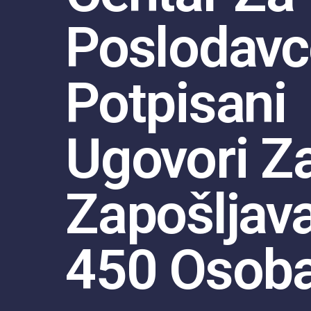
Poslodavc
Potpisani
Ugovori Z
Zapošljav
450 Osob