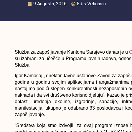
9 Augusta, 2016
Edis Velicanin
Služba za zapošljavanje Kantona Sarajevo danas je u
C
su izabrani za učešće u Programu javnih radova, odnosn
Služba.
Igor Kamočaji, direktor Javne ustanove Zavod za zapošl
godine u godinu svojim aplikacijama i angažmanima p
nastojimo podići stepen konkurentnosti nezaposlenih o
naknada i da svi društveno korisno djeluju”, kazao je p
oblasti uređenja okoline, izgradnje, sanacije, infra
manifestacija, ukupno je odabrano 33 poslodavca i kod
zapošljavanje.
“Sredstva koja smo izdvojili za ovaj program iznose 
sredstvom u mjesečnom iznosu više od 771, 57 KM po 