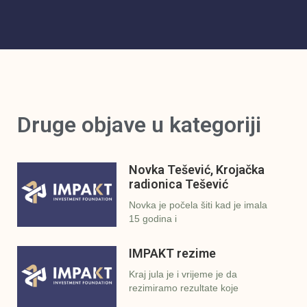
Druge objave u kategoriji
Novka Tešević, Krojačka
radionica Tešević
Novka je počela šiti kad je imala
15 godina i
IMPAKT rezime
Kraj jula je i vrijeme je da
rezimiramo rezultate koje