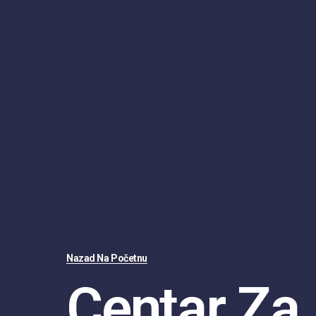
Nazad Na Početnu
Centar Za