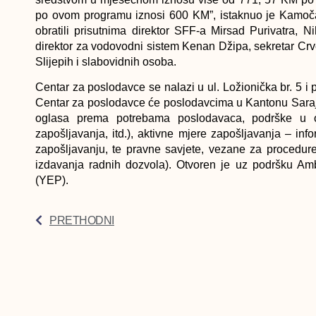
po ovom programu iznosi 600 KM”, istaknuo je Kamočaj
obratili prisutnima direktor SFF-a Mirsad Purivatra, 
direktor za vodovodni sistem Kenan Džipa, sekretar Cr
Slijepih i slabovidnih osoba.
Centar za poslodavce se nalazi u ul. Ložionička br. 5
Centar za poslodavce će poslodavcima u Kantonu Saraj
oglasa prema potrebama poslodavaca, podrške u oda
zapošljavanja, itd.), aktivne mjere zapošljavanja – inf
zapošljavanju, te pravne savjete, vezane za procedur
izdavanja radnih dozvola). Otvoren je uz podršku Am
(YEP).
PRETHODNI