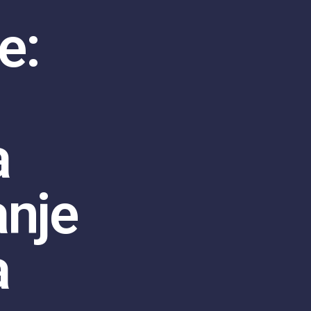
e:
a
anje
a