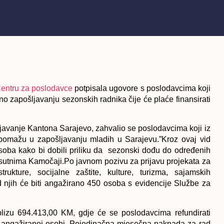
entru za poslodavce
potpisala ugovore s poslodavcima koji
o zapošljavanju sezonskih radnika čije će plaće finansirati
javanje Kantona Sarajevo, zahvalio se poslodavcima koji iz
omažu u zapošljavanju mladih u Sarajevu.”Kroz ovaj vid
soba kako bi dobili priliku da sezonski dođu do određenih
risutnima Kamočaji.Po javnom pozivu za prijavu projekata za
strukture, socijalne zaštite, kulture, turizma, sajamskih
 njih će biti angažirano 450 osoba s evidencije Službe za
blizu 694.413,00 KM, gdje će se poslodavcima refundirati
angažiranoj osobi. Pojedinačna mjesečna naknada za rad