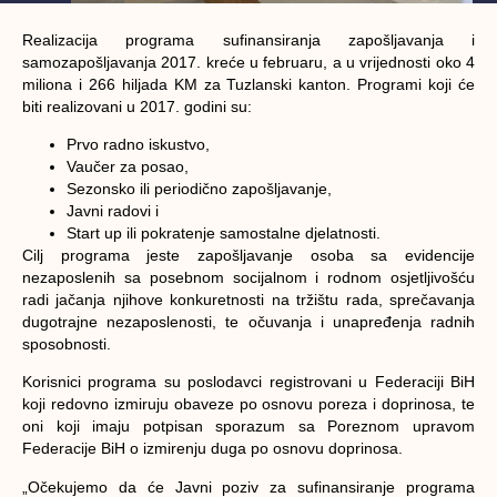
Realizacija programa sufinansiranja zapošljavanja i
samozapošljavanja 2017. kreće u februaru, a u vrijednosti oko 4
miliona i 266 hiljada KM za Tuzlanski kanton. Programi koji će
biti realizovani u 2017. godini su:
Prvo radno iskustvo,
Vaučer za posao,
Sezonsko ili periodično zapošljavanje,
Javni radovi i
Start up ili pokratenje samostalne djelatnosti.
Cilj programa jeste zapošljavanje osoba sa evidencije
nezaposlenih sa posebnom socijalnom i rodnom osjetljivošću
radi jačanja njihove konkuretnosti na tržištu rada, sprečavanja
dugotrajne nezaposlenosti, te očuvanja i unapređenja radnih
sposobnosti.
Korisnici programa su poslodavci registrovani u Federaciji BiH
koji redovno izmiruju obaveze po osnovu poreza i doprinosa, te
oni koji imaju potpisan sporazum sa Poreznom upravom
Federacije BiH o izmirenju duga po osnovu doprinosa.
„Očekujemo da će Javni poziv za sufinansiranje programa