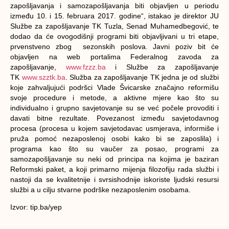
zapošljavanja i samozapošljavanja biti objavljen u periodu
između 10. i 15. februara 2017. godine“, istakao je direktor JU
Službe za zapošljavanje TK Tuzla, Senad Muhamedbegović, te
dodao da će ovogodišnji programi biti objavljivani u tri etape,
prvenstveno zbog sezonskih poslova. Javni poziv bit će
objavljen na web portalima Federalnog zavoda za
zapošljavanje,
www.fzzz.ba
i Službe za zapošljavanje
TK
www.szztk.ba
. Služba za zapošljavanje TK jedna je od službi
koje zahvaljujući podršci Vlade Švicarske značajno reformišu
svoje procedure i metode, a aktivne mjere kao što su
individualno i grupno savjetovanje su se već počele provoditi i
davati bitne rezultate. Povezanost između savjetodavnog
procesa (procesa u kojem savjetodavac usmjerava, informiše i
pruža pomoć nezaposlenoj osobi kako bi se zaposlila) i
programa kao što su vaučer za posao, programi za
samozapošljavanje su neki od principa na kojima je baziran
Reformski paket, a koji primarno mijenja filozofiju rada službi i
nastoji da se kvalitetnije i svrsishodnije iskoriste ljudski resursi
službi a u cilju stvarne podrške nezaposlenim osobama.
Izvor: tip.ba/yep