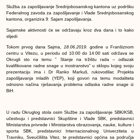
Služba za zapošljavanje Srednjobosanskog kantona uz podršku
Federalnog zavoda za zapošljavanje i Vlade Srednjobosanskog
kantona, organizira 9. Sajam zapošljavanja.
Sajamske aktivnosti će se održavaju kroz dva dana i to kako
slijedi:
Tokom prvog dana Sajma,
18.06.2019.
godine u Franšiznom
centru u Vitezu, u periodu od 10:00 do 14:00 sati održava se
Okrugli sto na temu ” Stanje na tržištu rada – odlazak
kvalifikovane radne snage u inostranstvo” u sklopu kojeg svoju
prezentaciju ima i Dr Ranko Markuš, rukovodilac Projekta
zapošljavanja mladih (YEP), koji govori na temu modaliteta
odnosno načina rješavanja problema odlaska radne snage iz
BiH.
U radu Okruglog stola osim Službe za zapošljavanje SBK/KSB,
učestvuju i predstavnici Skupštine i Vlade SBK, predstavnici
Ministarstva privrede i Ministarstva obrazovanja, nauke, kulture i
sporta SBK, predstavnici Internacionalnog Univerziteta u
Travniku, Sveučilišta Vitez, te predstavnici općina sa područja