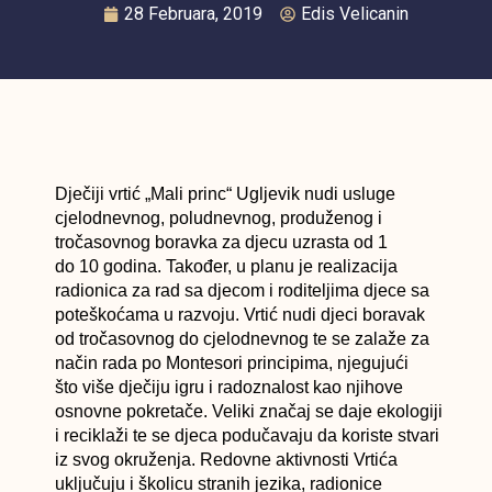
28 Februara, 2019
Edis Velicanin
Dječiji vrtić „Mali princ“ Ugljevik nudi usluge
cjelodnevnog, poludnevnog, produženog i
tročasovnog boravka za djecu uzrasta od 1
do 10 godina. Također, u planu je realizacija
radionica za rad sa djecom i roditeljima djece sa
poteškoćama u razvoju. Vrtić nudi djeci boravak
od tročasovnog do cjelodnevnog te se zalaže za
način rada po Montesori principima, njegujući
što više dječiju igru i radoznalost kao njihove
osnovne pokretače. Veliki značaj se daje ekologiji
i reciklaži te se djeca podučavaju da koriste stvari
iz svog okruženja. Redovne aktivnosti Vrtića
uključuju i školicu stranih jezika, radionice