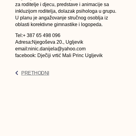
za roditelje i djecu, predstave i animacije sa
inkluzijom roditelja, dolazak psihologa u grupu.
U planu je angažovanje stručnog osoblja iz
oblasti korektivne gimnastike i logopeda.
Tel:+ 387 65 498 096
Adresa:Njegoševa 20., Ugljevik
email:ninic.danijela@yahoo.com
facebook: Dječiji vrtić Mali Princ Ugljevik
PRETHODNI