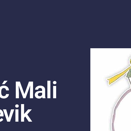
ić Mali
evik