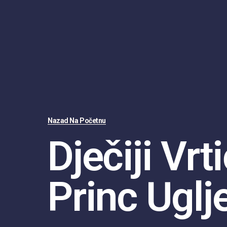
Nazad Na Početnu
Dječiji Vrt
Princ Uglj