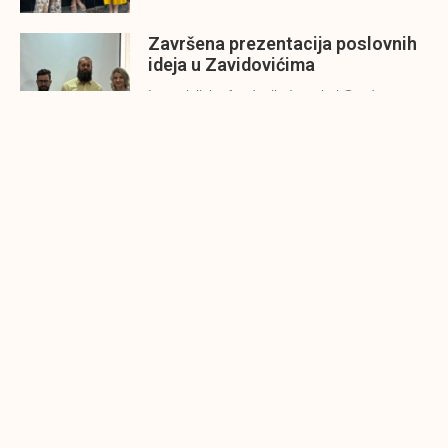
Završena prezentacija poslovnih
ideja u Zavidovićima
Investicijska fondacija Impakt i Grad
Zavidovići održali su danas (26.7.2022.g.)
Konjic spreman za finalnu
prezentaciju IMPAKT inkubatora
poslovnih ideja
U sklopu sveobuhvatnog programa IMPAKT
inkubatora poslovnih ideja kao kruna
Finalna prezentacija IMPAKT
inkubatora poslovnih ideja
Zavidovići
Zatvaramo još jedan ciklus IMPAKT
inkubatora u Zavidovićima i to