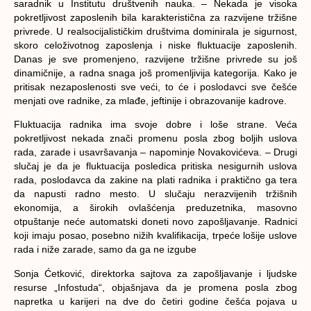
saradnik u Institutu društvenih nauka. – Nekada je visoka
pokretljivost zaposlenih bila karakteristična za razvijene tržišne
privrede. U realsocijalističkim društvima dominirala je sigurnost,
skoro celoživotnog zaposlenja i niske fluktuacije zaposlenih.
Danas je sve promenjeno, razvijene tržišne privrede su još
dinamičnije, a radna snaga još promenljivija kategorija. Kako je
pritisak nezaposlenosti sve veći, to će i poslodavci sve češće
menjati ove radnike, za mlađe, jeftinije i obrazovanije kadrove.
Fluktuacija radnika ima svoje dobre i loše strane. Veća
pokretljivost nekada znači promenu posla zbog boljih uslova
rada, zarade i usavršavanja – napominje Novakovićeva. – Drugi
slučaj je da je fluktuacija posledica pritiska nesigurnih uslova
rada, poslodavca da zakine na plati radnika i praktično ga tera
da napusti radno mesto. U slučaju nerazvijenih tržišnih
ekonomija, a širokih ovlašćenja preduzetnika, masovno
otpuštanje neće automatski doneti novo zapošljavanje. Radnici
koji imaju posao, posebno nižih kvalifikacija, trpeće lošije uslove
rada i niže zarade, samo da ga ne izgube
Sonja Ćetković, direktorka sajtova za zapošljavanje i ljudske
resurse „Infostuda“, objašnjava da je promena posla zbog
napretka u karijeri na dve do četiri godine češća pojava u