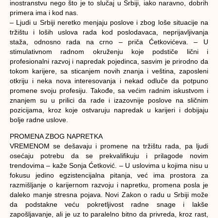
inostranstvu nego što je to slučaj u Srbiji, iako naravno, dobrih
primera ima i kod nas.
– Ljudi u Srbiji neretko menjaju poslove i zbog loše situacije na
tržištu i loših uslova rada kod poslodavaca, neprijavljivanja
staža, odnosno rada na crno – priča Ćetkovićeva. – U
stimulativnom radnom okruženju koje podstiče lični i
profesionalni razvoj i napredak pojedinca, sasvim je prirodno da
tokom karijere, sa sticanjem novih znanja i veština, zaposleni
otkriju i neka nova interesovanja i nekad odluče da potpuno
promene svoju profesiju. Takođe, sa većim radnim iskustvom i
znanjem su u prilici da rade i izazovnije poslove na sličnim
pozicijama, kroz koje ostvaruju napredak u karijeri i dobijaju
bolje radne uslove.
PROMENA ZBOG NAPRETKA
VREMENOM se dešavaju i promene na tržištu rada, pa ljudi
osećaju potrebu da se prekvalifikuju i prilagode novim
trendovima – kaže Sonja Ćetković. – U uslovima u kojima nisu u
fokusu jedino egzistencijalna pitanja, već ima prostora za
razmišljanje o karijernom razvoju i napretku, promena posla je
daleko manje stresna pojava. Novi Zakon o radu u Srbiji može
da podstakne veću pokretljivost radne snage i lakše
zapošljavanje, ali je uz to paralelno bitno da privreda, kroz rast,