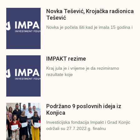
Novka Tešević, Krojačka radionica
Tešević
Novka je počela šiti kad je imala 15 godina i
IMPAKT rezime
Kraj jula je i vrijeme je da rezimiramo
rezultate koje
Podržano 9 poslovnih ideja iz
Konjica
Investicijska fondacija Impakt i Grad Konjic
održali su 27.7.2022.g. finalnu