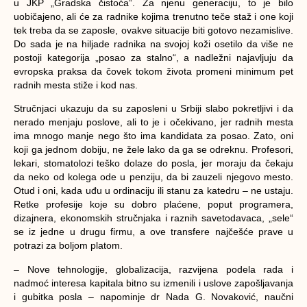
u JKP „Gradska čistoća“. Za njenu generaciju, to je bilo
uobičajeno, ali će za radnike kojima trenutno teče staž i one koji
tek treba da se zaposle, ovakve situacije biti gotovo nezamislive.
Do sada je na hiljade radnika na svojoj koži osetilo da više ne
postoji kategorija „posao za stalno“, a nadležni najavljuju da
evropska praksa da čovek tokom života promeni minimum pet
radnih mesta stiže i kod nas.
Stručnjaci ukazuju da su zaposleni u Srbiji slabo pokretljivi i da
nerado menjaju poslove, ali to je i očekivano, jer radnih mesta
ima mnogo manje nego što ima kandidata za posao. Zato, oni
koji ga jednom dobiju, ne žele lako da ga se odreknu. Profesori,
lekari, stomatolozi teško dolaze do posla, jer moraju da čekaju
da neko od kolega ode u penziju, da bi zauzeli njegovo mesto.
Otud i oni, kada uđu u ordinaciju ili stanu za katedru – ne ustaju.
Retke profesije koje su dobro plaćene, poput programera,
dizajnera, ekonomskih stručnjaka i raznih savetodavaca, „sele“
se iz jedne u drugu firmu, a ove transfere najčešće prave u
potrazi za boljom platom.
– Nove tehnologije, globalizacija, razvijena podela rada i
nadmoć interesa kapitala bitno su izmenili i uslove zapošljavanja
i gubitka posla – napominje dr Nada G. Novaković, naučni