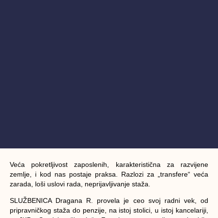
Veća pokretljivost zaposlenih, karakteristična za razvijene
zemlje, i kod nas postaje praksa. Razlozi za „transfere“ veća
zarada, loši uslovi rada, neprijavljivanje staža.
SLUŽBENICA Dragana R. provela je ceo svoj radni vek, od
pripravničkog staža do penzije, na istoj stolici, u istoj kancelariji,