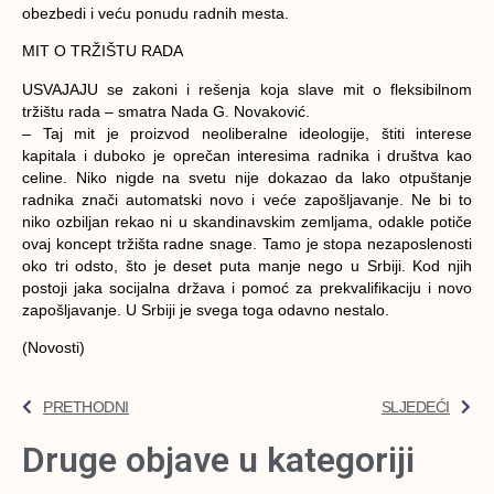
obezbedi i veću ponudu radnih mesta.
MIT O TRŽIŠTU RADA
USVAJAJU se zakoni i rešenja koja slave mit o fleksibilnom
tržištu rada – smatra Nada G. Novaković.
– Taj mit je proizvod neoliberalne ideologije, štiti interese
kapitala i duboko je oprečan interesima radnika i društva kao
celine. Niko nigde na svetu nije dokazao da lako otpuštanje
radnika znači automatski novo i veće zapošljavanje. Ne bi to
niko ozbiljan rekao ni u skandinavskim zemljama, odakle potiče
ovaj koncept tržišta radne snage. Tamo je stopa nezaposlenosti
oko tri odsto, što je deset puta manje nego u Srbiji. Kod njih
postoji jaka socijalna država i pomoć za prekvalifikaciju i novo
zapošljavanje. U Srbiji je svega toga odavno nestalo.
(Novosti)
PRETHODNI
SLJEDEĆI
Druge objave u kategoriji