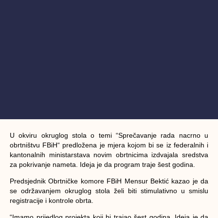
U okviru okruglog stola o temi “Sprečavanje rada nacrno u
obrtništvu FBiH“ predložena je mjera kojom bi se iz federalnih i
kantonalnih ministarstava novim obrtnicima izdvajala sredstva
za pokrivanje nameta. Ideja je da program traje šest godina.
Predsjednik Obrtničke komore FBiH Mensur Bektić kazao je da
se održavanjem okruglog stola želi biti stimulativno u smislu
registracije i kontrole obrta.
“Imamo prijedlog projekta koji bi trajao šest godina. Ideja je da