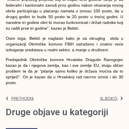
federalni i kantonalni zavodi prvu godinu nakon otvaranja novog
obrta participiraju u plaćanju nameta u iznosu 100 posto, da u
drugoj godini to bude 50 posto te 20 posto u trećoj godini. U
naredne tri godine obrt bi morao funkcionirati i držati radnike koji
su radili prve tri godine”, kazao je Bektić.
Osim toga, Bektić je naglasio kako je sa okruglog stola u
organizaciji Obrtničke komore FBiH zatraženo i znatno veće
izdvajanje sredstava u realni sektor, a manje u društveni.
Predsjednik Obrtničke komore Hrvatske Dragutin Ranogojec
kazao je da i njegova zemlja, kao i sve zemlje EU, imaju sličan
problem te da je “pitanje samo koliko je država moćna da to
spriječi”. On je kazao da u Hrvatskoj rad nacrno iznosi i do 30
posto.
PRETHODNI
SLJEDEĆI
Druge objave u kategoriji