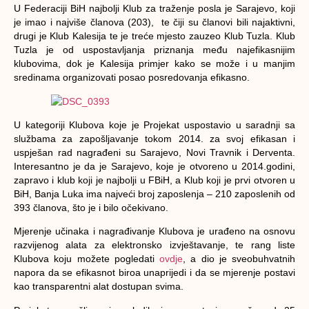
U Federaciji BiH najbolji Klub za traženje posla je Sarajevo, koji
je imao i najviše članova (203), te čiji su članovi bili najaktivni,
drugi je Klub Kalesija te je treće mjesto zauzeo Klub Tuzla. Klub
Tuzla je od uspostavljanja priznanja među najefikasnijim
klubovima, dok je Kalesija primjer kako se može i u manjim
sredinama organizovati posao posredovanja efikasno.
U kategoriji Klubova koje je Projekat uspostavio u saradnji sa
službama za zapošljavanje tokom 2014. za svoj efikasan i
uspješan rad nagrađeni su Sarajevo, Novi Travnik i Derventa.
Interesantno je da je Sarajevo, koje je otvoreno u 2014.godini,
zapravo i klub koji je najbolji u FBiH, a Klub koji je prvi otvoren u
BiH, Banja Luka ima najveći broj zaposlenja – 210 zaposlenih od
393 članova, što je i bilo očekivano.
Mjerenje učinaka i nagrađivanje Klubova je urađeno na osnovu
razvijenog alata za elektronsko izvještavanje, te rang liste
Klubova koju možete pogledati
ovdje
, a dio je sveobuhvatnih
napora da se efikasnot biroa unaprijedi i da se mjerenje postavi
kao transparentni alat dostupan svima.