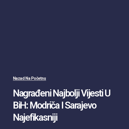
Nazad Na Početnu
Nagrađeni Najbolji Vijesti U
BiH: Modriča I Sarajevo
Najefikasniji