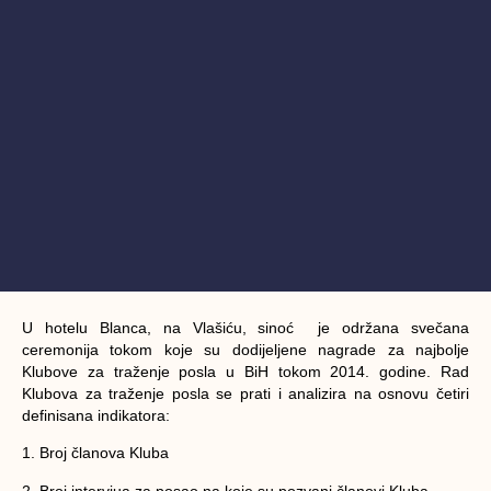
U hotelu Blanca, na Vlašiću, sinoć je održana svečana
ceremonija tokom koje su dodijeljene nagrade za najbolje
Klubove za traženje posla u BiH tokom 2014. godine. Rad
Klubova za traženje posla se prati i analizira na osnovu četiri
definisana indikatora:
1. Broj članova Kluba
2. Broj intervjua za posao na koje su pozvani članovi Kluba