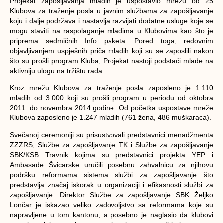
Projekat zapošljavanja mladih je uspostavio mrežu od 25
Klubova za traženje posla u javnim službama za zapošljavanje
koju i dalje podržava i nastavlja razvijati dodatne usluge koje se
mogu staviti na raspolaganje mladima u Klubovima kao što je
priprema sedmičnih Info paketa. Pored toga, redovnim
objavljivanjem uspješnih priča mladih koji su se zaposlili nakon
što su prošli program Kluba, Projekat nastoji podstaći mlade na
aktivniju ulogu na tržištu rada.
Kroz mrežu Klubova za traženje posla zaposleno je 1.110
mladih od 3.000 koji su prošli program u periodu od oktobra
2011. do novembra 2014.godine. Od početka uspostave mreže
Klubova zaposleno je 1.247 mladih (761 žena, 486 muškaraca).
Svečanoj ceremoniji su prisustvovali predstavnici menadžmenta
ZZZRS, Službe za zapošljavanje TK i Službe za zapošljavanje
SBK/KSB Travnik kojima su predstavnici projekta YEP i
Ambasade Švicarske uručili posebnu zahvalnicu za njihovu
podršku reformama sistema službi za zapošljavanje što
predstavlja značaj iskorak u organizaciji i efikasnosti službi za
zapošljavanje. Direktor Službe za zapošljavanje SBK Željko
Lončar je iskazao veliko zadovoljstvo sa reformama koje su
napravljene u tom kantonu, a posebno je naglasio da klubovi