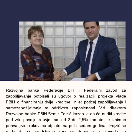
Razvojna banka Federacije BiH i Federalni zavod za
zapošljavanje potpisali su ugovor o realizaciji projekta Vlade
FBiH o financiranju dvije kreditne linije: poticaj zapošljavanja i
samozapošljavanja te održivost zaposlenosti. V.d. direktora
Razvojne banke FBiH Semir Fejzić kazao je da će nuditi kredite
pod vrlo povoljnim uvjetima, od 2 do 2,5% kamate, te iznimno
prihvatljivim rokovima otplate, na pet i sedam godina. Fejzić se
nada da će sredstvima koja se deponira iz Zavoda za