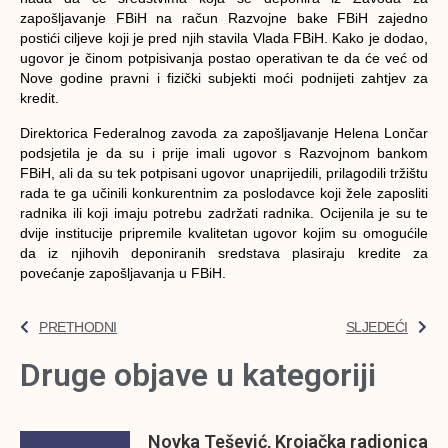
zapošljavanje FBiH na račun Razvojne bake FBiH zajedno
postići ciljeve koji je pred njih stavila Vlada FBiH. Kako je dodao,
ugovor je činom potpisivanja postao operativan te da će već od
Nove godine pravni i fizički subjekti moći podnijeti zahtjev za
kredit.
Direktorica Federalnog zavoda za zapošljavanje Helena Lončar
podsjetila je da su i prije imali ugovor s Razvojnom bankom
FBiH, ali da su tek potpisani ugovor unaprijedili, prilagodili tržištu
rada te ga učinili konkurentnim za poslodavce koji žele zaposliti
radnika ili koji imaju potrebu zadržati radnika. Ocijenila je su te
dvije institucije pripremile kvalitetan ugovor kojim su omogućile
da iz njihovih deponiranih sredstava plasiraju kredite za
povećanje zapošljavanja u FBiH.
PRETHODNI
SLJEDEĆI
Druge objave u kategoriji
Novka Tešević, Krojačka radionica