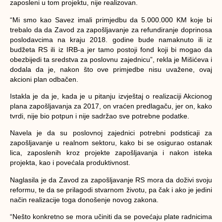
zaposleni u tom projektu, nije realizovan.
“Mi smo kao Savez imali primjedbu da 5.000.000 KM koje bi
trebalo da da Zavod za zapošljavanje za refundiranje doprinosa
poslodavcima na kraju 2018. godine bude namaknuto ili iz
budžeta RS ili iz IRB-a jer tamo postoji fond koji bi mogao da
obezbijedi ta sredstva za poslovnu zajednicu”, rekla je Mišićeva i
dodala da je, nakon što ove primjedbe nisu uvažene, ovaj
akcioni plan odbačen.
Istakla je da je, kada je u pitanju izvještaj o realizaciji Akcionog
plana zapošljavanja za 2017, on vraćen predlagaču, jer on, kako
tvrdi, nije bio potpun i nije sadržao sve potrebne podatke.
Navela je da su poslovnoj zajednici potrebni podsticaji za
zapošljavanje u realnom sektoru, kako bi se osigurao ostanak
lica, zaposlenih kroz projekte zapošljavanja i nakon isteka
projekta, kao i povećala produktivnost.
Naglasila je da Zavod za zapošljavanje RS mora da doživi svoju
reformu, te da se prilagodi stvarnom životu, pa čak i ako je jedini
način realizacije toga donošenje novog zakona.
“Nešto konkretno se mora učiniti da se povećaju plate radnicima