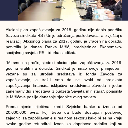
Akcioni plan zapošljavanja za 2018. godinu nije dobio podršku
Saveza sindikata RS i Unije udruženja poslodavaca, a izvještaj o
realizaciji Akcionog plana za 2017. godinu je vraćen na doradu,
potvrdila je danas Ranka Mišić, predsjednica Ekonomsko-
socijalnog savjeta RS i liderka sindikata.
“Mi smo na prošloj sjednici akcioni plan zapošljavanja za 2018.
godinu vratili na doradu. Sindikat je imao svoje primjedbe i
vezane su za utrošak sredstava iz fonda Zavoda za
zapošljavanje, a tražili smo da se svaki od projekata
zapošljavanja finansira isključivo sredstvima Zavoda i jedan
zanemariv dio sredstava iz budžeta Savjeta ministara”, pojasnila
je Mišićeva poslije današnje sjednice ovog savjeta.
Prema njenim riječima, kredit Svjetske banke u iznosu od
20.000.000 evra, koji treba da bude dostupan poslovnoj
zajednici za zapošljavanje u realnom sektoru kako bi se na kraju
svake godine refundirali iznosi za doprinose radnika koji su