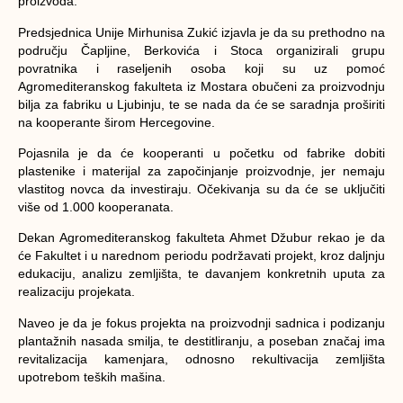
proizvoda.
Predsjednica Unije Mirhunisa Zukić izjavla je da su prethodno na
području Čapljine, Berkovića i Stoca organizirali grupu
povratnika i raseljenih osoba koji su uz pomoć
Agromediteranskog fakulteta iz Mostara obučeni za proizvodnju
bilja za fabriku u Ljubinju, te se nada da će se saradnja proširiti
na kooperante širom Hercegovine.
Pojasnila je da će kooperanti u početku od fabrike dobiti
plastenike i materijal za započinjanje proizvodnje, jer nemaju
vlastitog novca da investiraju. Očekivanja su da će se uključiti
više od 1.000 kooperanata.
Dekan Agromediteranskog fakulteta Ahmet Džubur rekao je da
će Fakultet i u narednom periodu podržavati projekt, kroz daljnju
edukaciju, analizu zemljišta, te davanjem konkretnih uputa za
realizaciju projekata.
Naveo je da je fokus projekta na proizvodnji sadnica i podizanju
plantažnih nasada smilja, te destitliranju, a poseban značaj ima
revitalizacija kamenjara, odnosno rekultivacija zemljišta
upotrebom teških mašina.