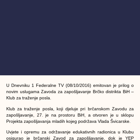
U Dnevniku 1 Federalne TV (08/10/2016) emitovan je prilog o
novim uslugama Zavoda za zapošljavanje Brčko distrikta BiH –
Klub za traženje posla.
Klub za traženje posla, koji djeluje pri brčanskom Zavodu za
zapošljavanje, 27. je na prostoru BiH, a otvoren je u sklopu
Projekta zapošljavanja mladih kojeg podržava Vlada Švicarske.
Uvjete i opremu za održavanje edukativnih radionica u Klubu
osigurao je brčanski Zavod za zapošljavanje, dok je YEP