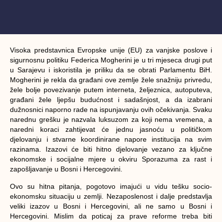
Visoka predstavnica Evropske unije (EU) za vanjske poslove i
sigurnosnu politiku Federica Mogherini je u tri mjeseca drugi put
u Sarajevu i iskoristila je priliku da se obrati Parlamentu BiH.
Mogherini je rekla da građani ove zemlje žele snažniju privredu,
žele bolje povezivanje putem interneta, željeznica, autoputeva,
građani žele ljepšu budućnost i sadašnjost, a da izabrani
dužnosnici naporno rade na ispunjavanju ovih očekivanja. Svaku
narednu grešku je nazvala luksuzom za koji nema vremena, a
naredni koraci zahtijevat će jednu jasnoću u političkom
djelovanju i stvarne koordinirane napore institucija na svim
razinama. Izazovi će biti hitno djelovanje vezano za ključne
ekonomske i socijalne mjere u okviru Sporazuma za rast i
zapošljavanje u Bosni i Hercegovini.
Ovo su hitna pitanja, pogotovo imajući u vidu tešku socio-
ekonomsku situaciju u zemlji. Nezaposlenost i dalje predstavlja
veliki izazov u Bosni i Hercegovini, ali ne samo u Bosni i
Hercegovini. Mislim da poticaj za prave reforme treba biti