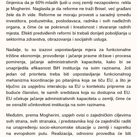
činjenica da je 60% mladih ljudi u ovoj zemlji nezaposleno. rekla
je Mogherini. Naglasila je da reforme ne traži Brisel, već građani
žele da ih vide. Reforme se moraju provesti u saradnji između
investitora, poduzetnika, poslodavaca, radnika i svih nadležnih
organa, a čime će se pokrenuti i kreativnost i stvaranje radnih
mjesta. Efekti predviđenih reformi bi trebali donijeti poboljšanja u
sektorima zdravstva, obrazovanja i socijalnih usluga.
Nadalje, tu su izazovi uspostavljanja mjera za funkcionalne
tržišne ekonomije, provođenje i jačanje pravne države i procesa
pomirenja, jačanje administrativnih kapaciteta, kako bi se
unaprijedila efikasnost BiH institucija na svim razinama. Još
jedan od prioriteta treba biti uspostavljanje funkcionalnog
mehanizma koordinacije po pitanjima koja se tiču EU, a što je
ključno za uspješnu interakciju sa EU u kontekstu pripreme za
buduće članstvo, te samih sredstava koja su dostupna od EU.
EU očekuje jačanje administrativnih kapaciteta u zemlji, čime će
se osnažiti učinkovitost institucija na svim razinama.
Međutim, prema Mogherini, uspjeh ovisi o zajedničkim ciljevima
svih strana, svih stranaka, i predstavnika koji će zajednički raditi
na unapređenju socio-ekonomske situacije u zemlji i napretku
na evropskom putu. Realizacija, odnosno provedba će biti