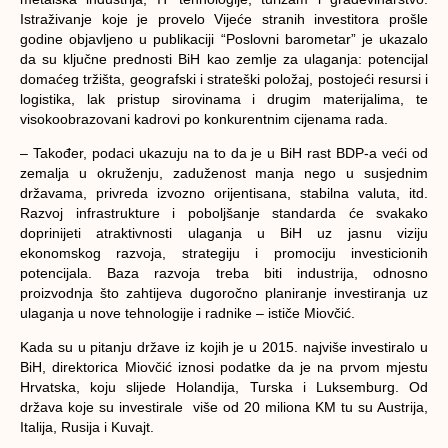
Istraživanje koje je provelo Vijeće stranih investitora prošle
godine objavljeno u publikaciji “Poslovni barometar” je ukazalo
da su ključne prednosti BiH kao zemlje za ulaganja: potencijal
domaćeg tržišta, geografski i strateški položaj, postojeći resursi i
logistika, lak pristup sirovinama i drugim materijalima, te
visokoobrazovani kadrovi po konkurentnim cijenama rada.
– Također, podaci ukazuju na to da je u BiH rast BDP-a veći od
zemalja u okruženju, zaduženost manja nego u susjednim
državama, privreda izvozno orijentisana, stabilna valuta, itd.
Razvoj infrastrukture i poboljšanje standarda će svakako
doprinijeti atraktivnosti ulaganja u BiH uz jasnu viziju
ekonomskog razvoja, strategiju i promociju investicionih
potencijala. Baza razvoja treba biti industrija, odnosno
proizvodnja što zahtijeva dugoročno planiranje investiranja uz
ulaganja u nove tehnologije i radnike – ističe Miovčić.
Kada su u pitanju države iz kojih je u 2015. najviše investiralo u
BiH, direktorica Miovčić iznosi podatke da je na prvom mjestu
Hrvatska, koju slijede Holandija, Turska i Luksemburg. Od
država koje su investirale više od 20 miliona KM tu su Austrija,
Italija, Rusija i Kuvajt.