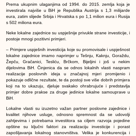
Prema ukupnim ulaganjima od 1994. do 2015. zemlja koja je
investirala najviše u BiH je Republika Austrija s 1,3 milijarde
eura, zatim slijede Srbija i Hrvatska s po 1,1 milion eura i Rusija
s 502 miliona eura.
Neke lokalne zajednice su uspješnije privukle strane investicije, i
postoje mnogi pozitivni primjeri.
– Primjere uspješnih investicija koje su promovisale i uspješnost
lokalne zajednice imamo naprimjer u Tešnju, Kaknju, Goraždu,
Žepču, Gračanici, Tesliću, Brčkom, Bijeljini i još u nekim
dijelovima BiH. Činjenica da se odnos lokalnih vlasti naspram
realizacije poslovnih ideja u značajnoj mjeri promijenio i
pokazuje odlične rezultate, te da postoji sve više dobrih primjera
koji na to ukazuju, djeluje svakako ohrabrujuće i predstavlja
primjer dobre prakse za druge jedinice lokalne samouprave u
BiH.
Lokalne vlasti su izuzetno važan partner poslovne zajednice i
kvalitet njihove usluge, odnosno spremnost da se udovolji
zahtjevima i potrebama investitora sa ciljem razvoja pojedine
opštine su ključni faktori za realizaciju investicije i porast
zapošljavanja lokalnog stanovništva. Velika je konkurencija i