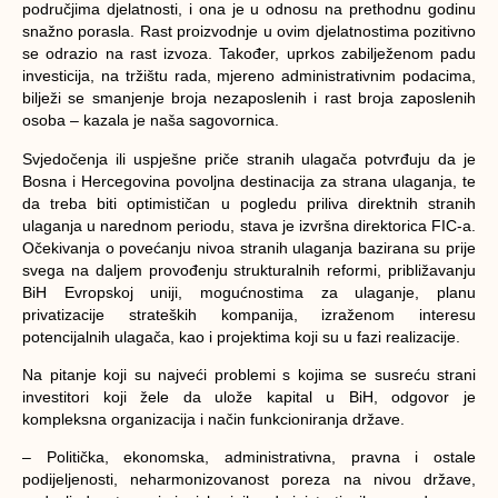
područjima djelatnosti, i ona je u odnosu na prethodnu godinu
snažno porasla. Rast proizvodnje u ovim djelatnostima pozitivno
se odrazio na rast izvoza. Također, uprkos zabilježenom padu
investicija, na tržištu rada, mjereno administrativnim podacima,
bilježi se smanjenje broja nezaposlenih i rast broja zaposlenih
osoba – kazala je naša sagovornica.
Svjedočenja ili uspješne priče stranih ulagača potvrđuju da je
Bosna i Hercegovina povoljna destinacija za strana ulaganja, te
da treba biti optimističan u pogledu priliva direktnih stranih
ulaganja u narednom periodu, stava je izvršna direktorica FIC-a.
Očekivanja o povećanju nivoa stranih ulaganja bazirana su prije
svega na daljem provođenju strukturalnih reformi, približavanju
BiH Evropskoj uniji, mogućnostima za ulaganje, planu
privatizacije strateških kompanija, izraženom interesu
potencijalnih ulagača, kao i projektima koji su u fazi realizacije.
Na pitanje koji su najveći problemi s kojima se susreću strani
investitori koji žele da ulože kapital u BiH, odgovor je
kompleksna organizacija i način funkcioniranja države.
– Politička, ekonomska, administrativna, pravna i ostale
podijeljenosti, neharmonizovanost poreza na nivou države,