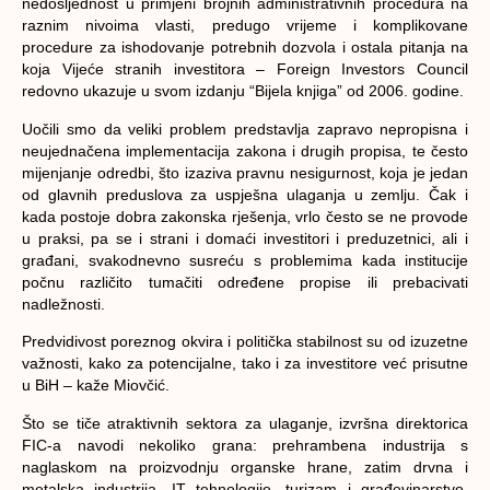
nedosljednost u primjeni brojnih administrativnih procedura na
raznim nivoima vlasti, predugo vrijeme i komplikovane
procedure za ishodovanje potrebnih dozvola i ostala pitanja na
koja Vijeće stranih investitora – Foreign Investors Council
redovno ukazuje u svom izdanju “Bijela knjiga” od 2006. godine.
Uočili smo da veliki problem predstavlja zapravo nepropisna i
neujednačena implementacija zakona i drugih propisa, te često
mijenjanje odredbi, što izaziva pravnu nesigurnost, koja je jedan
od glavnih preduslova za uspješna ulaganja u zemlju. Čak i
kada postoje dobra zakonska rješenja, vrlo često se ne provode
u praksi, pa se i strani i domaći investitori i preduzetnici, ali i
građani, svakodnevno susreću s problemima kada institucije
počnu različito tumačiti određene propise ili prebacivati
nadležnosti.
Predvidivost poreznog okvira i politička stabilnost su od izuzetne
važnosti, kako za potencijalne, tako i za investitore već prisutne
u BiH – kaže Miovčić.
Što se tiče atraktivnih sektora za ulaganje, izvršna direktorica
FIC-a navodi nekoliko grana: prehrambena industrija s
naglaskom na proizvodnju organske hrane, zatim drvna i
metalska industrija, IT tehnologije, turizam i građevinarstvo.