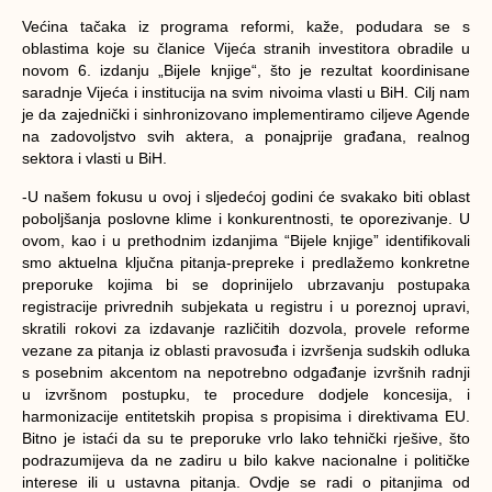
Većina tačaka iz programa reformi, kaže, podudara se s
oblastima koje su članice Vijeća stranih investitora obradile u
novom 6. izdanju „Bijele knjige“, što je rezultat koordinisane
saradnje Vijeća i institucija na svim nivoima vlasti u BiH. Cilj nam
je da zajednički i sinhronizovano implementiramo ciljeve Agende
na zadovoljstvo svih aktera, a ponajprije građana, realnog
sektora i vlasti u BiH.
-U našem fokusu u ovoj i sljedećoj godini će svakako biti oblast
poboljšanja poslovne klime i konkurentnosti, te oporezivanje. U
ovom, kao i u prethodnim izdanjima “Bijele knjige” identifikovali
smo aktuelna ključna pitanja-prepreke i predlažemo konkretne
preporuke kojima bi se doprinijelo ubrzavanju postupaka
registracije privrednih subjekata u registru i u poreznoj upravi,
skratili rokovi za izdavanje različitih dozvola, provele reforme
vezane za pitanja iz oblasti pravosuđa i izvršenja sudskih odluka
s posebnim akcentom na nepotrebno odgađanje izvršnih radnji
u izvršnom postupku, te procedure dodjele koncesija, i
harmonizacije entitetskih propisa s propisima i direktivama EU.
Bitno je istaći da su te preporuke vrlo lako tehnički rješive, što
podrazumijeva da ne zadiru u bilo kakve nacionalne i političke
interese ili u ustavna pitanja. Ovdje se radi o pitanjima od