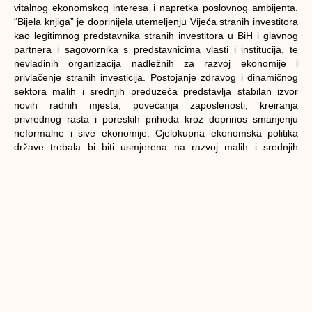
vitalnog ekonomskog interesa i napretka poslovnog ambijenta.
“Bijela knjiga” je doprinijela utemeljenju Vijeća stranih investitora
kao legitimnog predstavnika stranih investitora u BiH i glavnog
partnera i sagovornika s predstavnicima vlasti i institucija, te
nevladinih organizacija nadležnih za razvoj ekonomije i
privlačenje stranih investicija. Postojanje zdravog i dinamičnog
sektora malih i srednjih preduzeća predstavlja stabilan izvor
novih radnih mjesta, povećanja zaposlenosti, kreiranja
privrednog rasta i poreskih prihoda kroz doprinos smanjenju
neformalne i sive ekonomije. Cjelokupna ekonomska politika
države trebala bi biti usmjerena na razvoj malih i srednjih
preduzeća – kazala je u razgovoru za Fenu izvršna direktorica
Vijeća stranih investitora u BiH Sanja Miovčić.
Vijeće stranih investitora je neprofitna poslovna asocijacija koja
predstavlja interese stranih kompanija u Bosni i Hercegovini. VSI
je osnovan 2006. godine, a članovi dolaze iz različitih sektora,
od metalske industrije, rudarstva, građevinarstva, preko pravnih
i finansijskih usluga, do sektora energije, trgovine, bankarstva,
telekomunikacija, proizvodnje hrane i pića, i mnogih drugih.