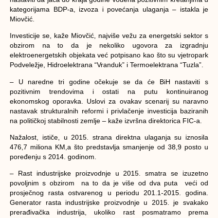
kategorijama BDP-a, izvoza i povećanja ulaganja – istakla je
Miovčić.
Investicije se, kaže Miovčić, najviše vežu za energetski sektor s
obzirom na to da je nekoliko ugovora za izgradnju
elektroenergetskih objekata već potpisano kao što su vjetropark
Podveležje, Hidroelektrana “Vranduk” i Termoelektrana “Tuzla”.
– U naredne tri godine očekuje se da će BiH nastaviti s
pozitivnim trendovima i ostati na putu kontinuiranog
ekonomskog oporavka. Uslovi za ovakav scenarij su naravno
nastavak strukturalnih reformi i privlačenje investicija baziranih
na političkoj stabilnosti zemlje – kaže izvršna direktorica FIC-a.
Nažalost, ističe, u 2015. strana direktna ulaganja su iznosila
476,7 miliona KM,a što predstavlja smanjenje od 38,9 posto u
poređenju s 2014. godinom.
– Rast industrijske proizvodnje u 2015. smatra se izuzetno
povoljnim s obzirom na to da je više od dva puta veći od
prosječnog rasta ostvarenog u periodu 201.1-2015. godina.
Generator rasta industrijske proizvodnje u 2015. je svakako
prerađivačka industrija, ukoliko rast posmatramo prema