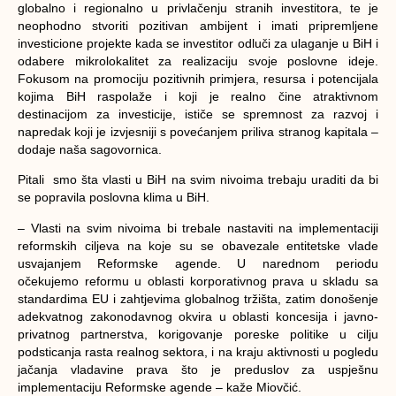
globalno i regionalno u privlačenju stranih investitora, te je
neophodno stvoriti pozitivan ambijent i imati pripremljene
investicione projekte kada se investitor odluči za ulaganje u BiH i
odabere mikrolokalitet za realizaciju svoje poslovne ideje.
Fokusom na promociju pozitivnih primjera, resursa i potencijala
kojima BiH raspolaže i koji je realno čine atraktivnom
destinacijom za investicije, ističe se spremnost za razvoj i
napredak koji je izvjesniji s povećanjem priliva stranog kapitala –
dodaje naša sagovornica.
Pitali smo šta vlasti u BiH na svim nivoima trebaju uraditi da bi
se popravila poslovna klima u BiH.
– Vlasti na svim nivoima bi trebale nastaviti na implementaciji
reformskih ciljeva na koje su se obavezale entitetske vlade
usvajanjem Reformske agende. U narednom periodu
očekujemo reformu u oblasti korporativnog prava u skladu sa
standardima EU i zahtjevima globalnog tržišta, zatim donošenje
adekvatnog zakonodavnog okvira u oblasti koncesija i javno-
privatnog partnerstva, korigovanje poreske politike u cilju
podsticanja rasta realnog sektora, i na kraju aktivnosti u pogledu
jačanja vladavine prava što je preduslov za uspješnu
implementaciju Reformske agende – kaže Miovčić.