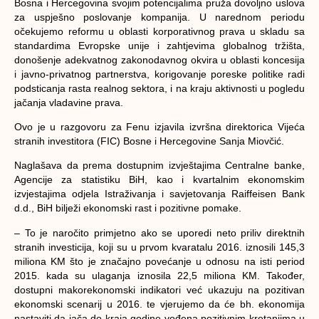
Bosna i Hercegovina svojim potencijalima pruža dovoljno uslova
za uspješno poslovanje kompanija. U narednom periodu
očekujemo reformu u oblasti korporativnog prava u skladu sa
standardima Evropske unije i zahtjevima globalnog tržišta,
donošenje adekvatnog zakonodavnog okvira u oblasti koncesija
i javno-privatnog partnerstva, korigovanje poreske politike radi
podsticanja rasta realnog sektora, i na kraju aktivnosti u pogledu
jačanja vladavine prava.
Ovo je u razgovoru za Fenu izjavila izvršna direktorica Vijeća
stranih investitora (FIC) Bosne i Hercegovine Sanja Miovčić.
Naglašava da prema dostupnim izvještajima Centralne banke,
Agencije za statistiku BiH, kao i kvartalnim ekonomskim
izvjestajima odjela Istraživanja i savjetovanja Raiffeisen Bank
d.d., BiH bilježi ekonomski rast i pozitivne pomake.
– To je naročito primjetno ako se uporedi neto priliv direktnih
stranih investicija, koji su u prvom kvaratalu 2016. iznosili 145,3
miliona KM što je značajno povećanje u odnosu na isti period
2015. kada su ulaganja iznosila 22,5 miliona KM. Također,
dostupni makorekonomski indikatori već ukazuju na pozitivan
ekonomski scenarij u 2016. te vjerujemo da će bh. ekonomija
nastaviti da jača do kraja godine vođena pozitivnim kretanjima u