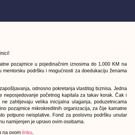
nici!
atne pozajmice u pojedinačnim iznosima do 1.000 KM na
nu mentorsku podršku i mogućnosti za doedukaciju ženama
apošljavanja, odnosno pokretanja vlastitog biznisa. Jedna
je neposjedovanje početnog kapitala za takav korak. Čak i
 ne zahtijevaju velika inicijalna ulaganja, poduzetnicama
ino pozajmice mikrokreditnih organizacija, za čije kamatne
to potpuno neisplative. Fond za poslovnu podršku unutar
inu namijenjen je upravo ovim osobama.
pno na ovom
linku
.