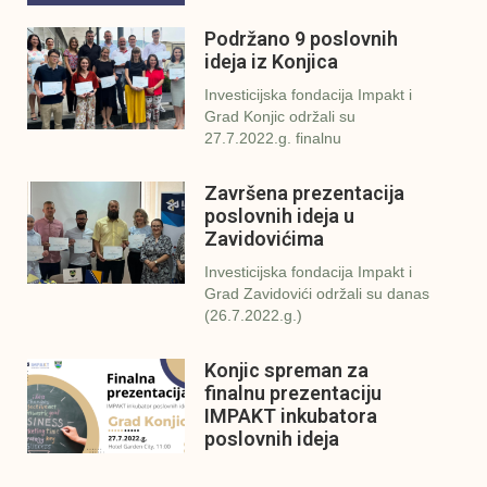
Podržano 9 poslovnih
ideja iz Konjica
Investicijska fondacija Impakt i
Grad Konjic održali su
27.7.2022.g. finalnu
Završena prezentacija
poslovnih ideja u
Zavidovićima
Investicijska fondacija Impakt i
Grad Zavidovići održali su danas
(26.7.2022.g.)
Konjic spreman za
finalnu prezentaciju
IMPAKT inkubatora
poslovnih ideja
U sklopu sveobuhvatnog