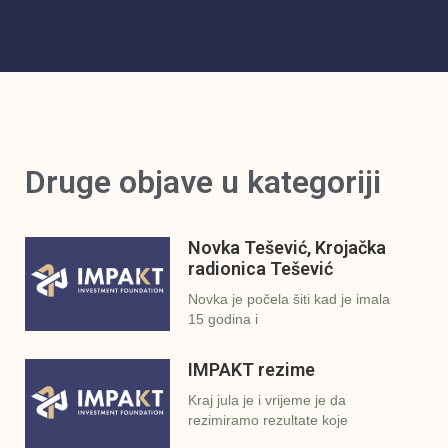
Druge objave u kategoriji
Novka Tešević, Krojačka
radionica Tešević
Novka je počela šiti kad je imala
15 godina i
IMPAKT rezime
Kraj jula je i vrijeme je da
rezimiramo rezultate koje