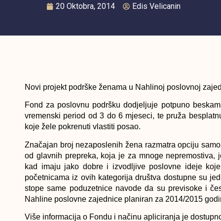
20 Oktobra, 2014
Edis Velicanin
Novi projekt podrške ženama u Nahlinoj poslovnoj zajed
Fond za poslovnu podršku dodjeljuje potpuno beskam
vremenski period od 3 do 6 mjeseci, te pruža besplat
koje žele pokrenuti vlastiti posao.
Značajan broj nezaposlenih žena razmatra opciju samoz
od glavnih prepreka, koja je za mnoge nepremostiva, 
kad imaju jako dobre i izvodljive poslovne ideje koje
početnicama iz ovih kategorija društva dostupne su jed
stope same poduzetnice navode da su previsoke i čes
Nahline poslovne zajednice planiran za 2014/2015 god
Više informacija o Fondu i načinu apliciranja je dostu