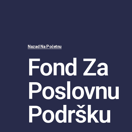
Nazad Na Početnu
Fond Za
Poslovnu
Podršku