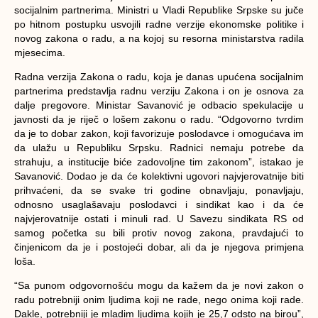
socijalnim partnerima. Ministri u Vladi Republike Srpske su juče
po hitnom postupku usvojili radne verzije ekonomske politike i
novog zakona o radu, a na kojoj su resorna ministarstva radila
mjesecima.
Radna verzija Zakona o radu, koja je danas upućena socijalnim
partnerima predstavlja radnu verziju Zakona i on je osnova za
dalje pregovore. Ministar Savanović je odbacio spekulacije u
javnosti da je riječ o lošem zakonu o radu. “Odgovorno tvrdim
da je to dobar zakon, koji favorizuje poslodavce i omogućava im
da ulažu u Republiku Srpsku. Radnici nemaju potrebe da
strahuju, a institucije biće zadovoljne tim zakonom”, istakao je
Savanović. Dodao je da će kolektivni ugovori najvjerovatnije biti
prihvaćeni, da se svake tri godine obnavljaju, ponavljaju,
odnosno usaglašavaju poslodavci i sindikat kao i da će
najvjerovatnije ostati i minuli rad. U Savezu sindikata RS od
samog početka su bili protiv novog zakona, pravdajući to
činjenicom da je i postojeći dobar, ali da je njegova primjena
loša.
“Sa punom odgovornošću mogu da kažem da je novi zakon o
radu potrebniji onim ljudima koji ne rade, nego onima koji rade.
Dakle, potrebniji je mladim ljudima kojih je 25,7 odsto na birou”,