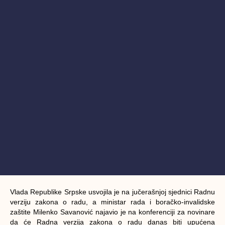
Vlada Republike Srpske usvojila je na jučerašnjoj sjednici Radnu
verziju zakona o radu, a ministar rada i boračko-invalidske
zaštite Milenko Savanović najavio je na konferenciji za novinare
da će Radna verzija zakona o radu danas biti upućena