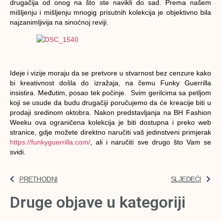
drugačija od onog na što ste navikli do sad. Prema našem
mišljenju i mišljenju mnogig prisutnih kolekcija je objektivno bila
najzanimljivija na sinoćnoj reviji.
Ideje i vizije moraju da se pretvore u stvarnost bez cenzure kako
bi kreativnost došla do izražaja, na čemu Funky Guerrilla
insistira. Međutim, posao tek počinje. Svim gerilcima sa petljom
koji se usude da budu drugačiji poručujemo da će kreacije biti u
prodaji sredinom oktobra. Nakon predstavljanja na BH Fashion
Weeku ova ograničena kolekcija je biti dostupna i preko web
stranice, gdje možete direktno naručiti vaš jedinstveni primjerak
https://funkyguerrilla.com/
, ali i naručiti sve drugo što Vam se
svidi.
PRETHODNI
SLJEDEĆI
Druge objave u kategoriji