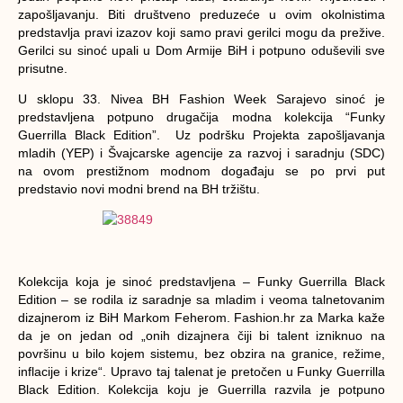
zapošljavanju. Biti društveno preduzeće u ovim okolnistima
predstavlja pravi izazov koji samo pravi gerilci mogu da
prežive.
Gerilci su sinoć upali u Dom Armije BiH i potpuno oduševili sve
prisutne.
U sklopu 33. Nivea BH Fashion Week Sarajevo sinoć je
predstavljena potpuno drugačija modna kolekcija “Funky
Guerrilla Black Edition”. Uz podršku Projekta zapošljavanja
mladih (YEP) i Švajcarske agencije za razvoj i saradnju (SDC)
na ovom prestižnom modnom događaju se po prvi put
predstavio novi modni brend na BH tržištu.
Kolekcija koja je sinoć predstavljena – Funky Guerrilla Black
Edition – se rodila iz saradnje sa mladim i veoma talnetovanim
dizajnerom iz BiH Markom Feherom. Fashion.hr za Marka kaže
da je on jedan od „onih dizajnera čiji bi talent izniknuo na
površinu u bilo kojem sistemu, bez obzira na granice, režime,
inflacije i krize“. Upravo taj talenat je pretočen u Funky Guerrilla
Black Edition. Kolekcija koju je Guerrilla razvila je potpuno