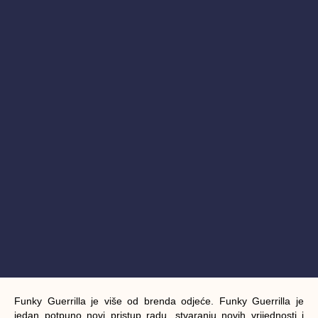
Funky Guerrilla
je više od brenda odjeće. Funky Guerrilla je
jedan potpuno novi pristup radu, stvaranju novih vrijednosti i