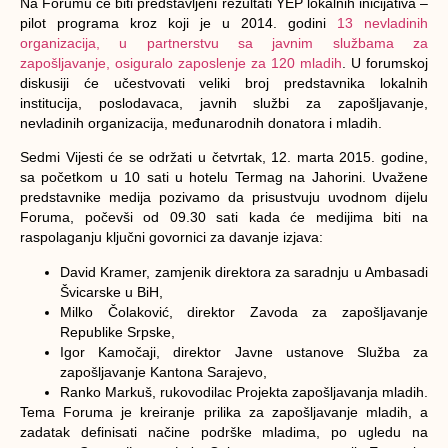
Na Forumu će biti predstavljeni rezultati YEP lokalnih inicijativa –
pilot programa kroz koji je u 2014. godini
13 nevladinih
organizacija, u partnerstvu sa javnim službama za
zapošljavanje, osiguralo zaposlenje za 120 mladih
. U forumskoj
diskusiji će učestvovati veliki broj predstavnika lokalnih
institucija, poslodavaca, javnih službi za zapošljavanje,
nevladinih organizacija, međunarodnih donatora i mladih.
Sedmi Vijesti će se održati u četvrtak, 12. marta 2015. godine,
sa početkom u 10 sati u hotelu Termag na Jahorini. Uvažene
predstavnike medija pozivamo da prisustvuju uvodnom dijelu
Foruma,
počevši od 09.30 sati
kada će medijima biti na
raspolaganju ključni govornici za davanje izjava:
David Kramer, zamjenik direktora za saradnju u Ambasadi
Švicarske u BiH,
Milko Čolaković, direktor Zavoda za zapošljavanje
Republike Srpske,
Igor Kamočaji, direktor Javne ustanove Služba za
zapošljavanje Kantona Sarajevo,
Ranko Markuš, rukovodilac Projekta zapošljavanja mladih.
Tema Foruma je kreiranje
prilika za zapošljavanje mladih
, a
zadatak definisati načine podrške mladima, po ugledu na