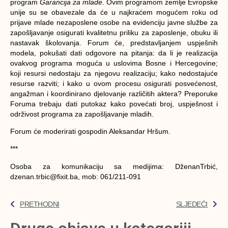
program
Garancija za mlade
. Ovim programom zemlje Evropske
unije su se obavezale da će u najkraćem mogućem roku od
prijave mlade nezaposlene osobe na evidenciju javne službe za
zapošljavanje osigurati kvalitetnu priliku za zaposlenje, obuku ili
nastavak školovanja. Forum će, predstavljanjem uspješnih
modela, pokušati dati odgovore na pitanja: da li je realizacija
ovakvog programa moguća u uslovima Bosne i Hercegovine;
koji resursi nedostaju za njegovu realizaciju; kako nedostajuće
resurse razviti; i kako u ovom procesu osigurati posvećenost,
angažman i koordinirano djelovanje različitih aktera? Preporuke
Foruma trebaju dati putokaz kako povećati broj, uspješnost i
održivost programa za zapošljavanje mladih.
Forum će moderirati gospodin Aleksandar Hršum.
***
Osoba za komunikaciju sa medijima: DženanTrbić,
dzenan.trbic@fixit.ba, mob: 061/211-091
PRETHODNI
SLJEDEĆI