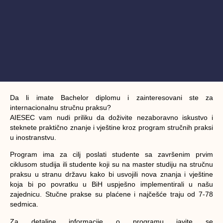
Da li imate Bachelor diplomu i zainteresovani ste za
internacionalnu stručnu praksu?
AIESEC vam nudi priliku da doživite nezaboravno iskustvo i
steknete praktično znanje i vještine kroz program stručnih praksi
u inostranstvu.
Program ima za cilj poslati studente sa završenim prvim
ciklusom studija ili studente koji su na master studiju na stručnu
praksu u stranu državu kako bi usvojili nova znanja i vještine
koja bi po povratku u BiH uspješno implementirali u našu
zajednicu. Stučne prakse su plaćene i najčešće traju od 7-78
sedmica.
Za detaljne informacije o programu javite se