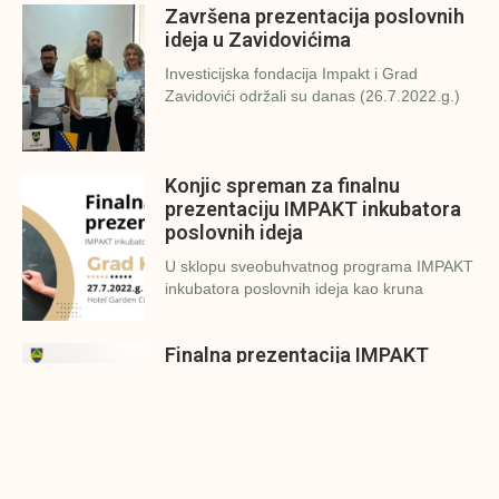
Završena prezentacija poslovnih
ideja u Zavidovićima
Investicijska fondacija Impakt i Grad
Zavidovići održali su danas (26.7.2022.g.)
Konjic spreman za finalnu
prezentaciju IMPAKT inkubatora
poslovnih ideja
U sklopu sveobuhvatnog programa IMPAKT
inkubatora poslovnih ideja kao kruna
Finalna prezentacija IMPAKT
inkubatora poslovnih ideja
Zavidovići
Zatvaramo još jedan ciklus IMPAKT
inkubatora u Zavidovićima i to