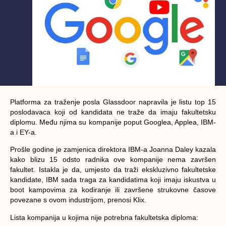
Platforma za traženje posla Glassdoor napravila je listu top 15
poslodavaca koji od kandidata ne traže da imaju fakultetsku
diplomu. Među njima su kompanije poput Googlea, Applea, IBM-
a i EY-a.
Prošle godine je zamjenica direktora IBM-a Joanna Daley kazala
kako blizu 15 odsto radnika ove kompanije nema završen
fakultet. Istakla je da, umjesto da traži ekskluzivno fakultetske
kandidate, IBM sada traga za kandidatima koji imaju iskustva u
boot kampovima za kodiranje ili završene strukovne časove
povezane s ovom industrijom, prenosi Klix.
Lista kompanija u kojima nije potrebna fakultetska diploma: