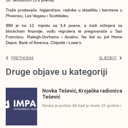
10. Nordstrom (3,6 poena)
Traže prodavače, higijeničare, radnike u skladištu i barmene u
Phoenixu, Las Vegasu i Scottdaleu.
IBM je na 12. mjestu sa 3,4 poena, a traži inžinjera za
blockchain finansije, vođu regrutera te pregovarače u San
Franciscu, Raleigh-Durhamu i Austinu. Na listi su još Home
Depot, Bank of America, Chipotle i Lowe’s.
PRETHODNI
SLJEDEĆI
Druge objave u kategoriji
Novka Tešević, Krojačka radionica
Tešević
Novka je počela šiti kad je imala 15 godina i