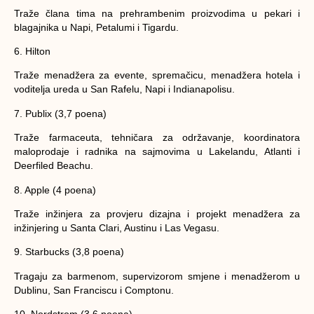
Traže člana tima na prehrambenim proizvodima u pekari i
blagajnika u Napi, Petalumi i Tigardu.
6. Hilton
Traže menadžera za evente, spremačicu, menadžera hotela i
voditelja ureda u San Rafelu, Napi i Indianapolisu.
7. Publix (3,7 poena)
Traže farmaceuta, tehničara za održavanje, koordinatora
maloprodaje i radnika na sajmovima u Lakelandu, Atlanti i
Deerfiled Beachu.
8. Apple (4 poena)
Traže inžinjera za provjeru dizajna i projekt menadžera za
inžinjering u Santa Clari, Austinu i Las Vegasu.
9. Starbucks (3,8 poena)
Tragaju za barmenom, supervizorom smjene i menadžerom u
Dublinu, San Franciscu i Comptonu.