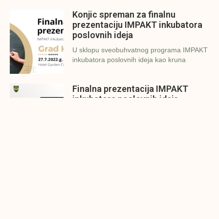
Konjic spreman za finalnu
prezentaciju IMPAKT inkubatora
poslovnih ideja
U sklopu sveobuhvatnog programa IMPAKT
inkubatora poslovnih ideja kao kruna
Finalna prezentacija IMPAKT
inkubatora poslovnih ideja
Zavidovići
Zatvaramo još jedan ciklus IMPAKT
inkubatora u Zavidovićima i to