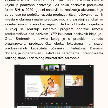
zajednice u BiH realizirao YEP inkubator poslovnih ideja u
kojem je podržano osnivanje 120 novih poslovnih poduhvata
širom BiH, u 2020. godini nastavili su realizaciju aktivnosti koje
se odnose na podršku razvoju preduzetništva i očuvanju radnih
mjesta u obrtima i malim preduzećima, a u saradnji sa lokalnim
zajednicama u Bosni i Hercegovini. Jedna od lokalnih zajednica
u kojoj se realizuje integralni program podrške razvoju
preduzetništva pod nazivom „YEP inkubator poslovnih ideja“ je i
Grad Srebrenik u okviru kojeg je u proteklom periodu
organizovana preduzetnička obuka fokusirana na razvoj
preduzetničkih kapaciteta učesnika Inkubatora. Današnji
događaj je organizovan u skladu sa naredbama i preporukama
Kriznog štaba Federalnog ministarstva zdravstva.