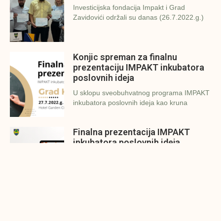
Investicijska fondacija Impakt i Grad
Zavidovići održali su danas (26.7.2022.g.)
Konjic spreman za finalnu
prezentaciju IMPAKT inkubatora
poslovnih ideja
U sklopu sveobuhvatnog programa IMPAKT
inkubatora poslovnih ideja kao kruna
Finalna prezentacija IMPAKT
inkubatora poslovnih ideja
Zavidovići
Zatvaramo još jedan ciklus IMPAKT
inkubatora u Zavidovićima i to