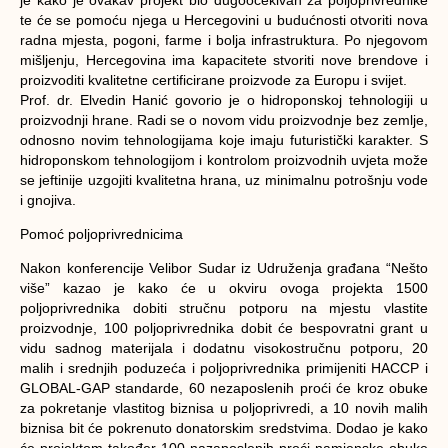
te će se pomoću njega u Hercegovini u budućnosti otvoriti nova
radna mjesta, pogoni, farme i bolja infrastruktura. Po njegovom
mišljenju, Hercegovina ima kapacitete stvoriti nove brendove i
proizvoditi kvalitetne certificirane proizvode za Europu i svijet.
Prof. dr. Elvedin Hanić govorio je o hidroponskoj tehnologiji u
proizvodnji hrane. Radi se o novom vidu proizvodnje bez zemlje,
odnosno novim tehnologijama koje imaju futuristički karakter. S
hidroponskom tehnologijom i kontrolom proizvodnih uvjeta može
se jeftinije uzgojiti kvalitetna hrana, uz minimalnu potrošnju vode
i gnojiva.
Pomoć poljoprivrednicima
Nakon konferencije Velibor Sudar iz Udruženja građana “Nešto
više” kazao je kako će u okviru ovoga projekta 1500
poljoprivrednika dobiti stručnu potporu na mjestu vlastite
proizvodnje, 100 poljoprivrednika dobit će bespovratni grant u
vidu sadnog materijala i dodatnu visokostručnu potporu, 20
malih i srednjih poduzeća i poljoprivrednika primijeniti HACCP i
GLOBAL-GAP standarde, 60 nezaposlenih proći će kroz obuke
za pokretanje vlastitog biznisa u poljoprivredi, a 10 novih malih
biznisa bit će pokrenuto donatorskim sredstvima. Dodao je kako