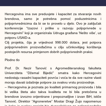
Hercegovina ima sve preduvjete i kapacitet za stvaranje novih
brendova, samo je potrebna pomoć poduzetnicima i
poljoprivrednicima da bi se to provelo u djelo. Ovo je zaključak
konferencije “Izazovi i prilike u razvoju poljoprivrede u
Hercegovini” koji je organizirala Udruga građana ‘Nešto više’, uz
potporu USAID-a.
Cilj projekta, čija je vrijednost 998.000 dolara, jest potpora
poljoprivrednim proizvođačima u cilju učinkovitijeg korištenja
postojećih resursa primjenom dobrih poljoprivrednih praksi.
Plodno tlo
Prof. Dr. Nezir Tanović s Agromediteranskog fakulteta
Univerziteta “Džemal Bijedić” smatra kako Hercegovini
nedostaju rasadni kapaciteti povrća i voća te da sve razine vlasti
moraju davati izdašnije potpore za ovakvu vrstu proizvodnje.
– Hercegovina je poznata po kvaliteti primarnog proizvoda i bila
bi velika šteta ako takva kvaliteta ne bi bila pretočena u
brendove izvozno orijentirane i prepoznatljive i izvan BiH, ističe
Tanović. Direktor “Agroneretve” Mostar Dragi Žujo napomenuo
je kako je ovakav projekt bio dugoočekivan za poljoprivrednike